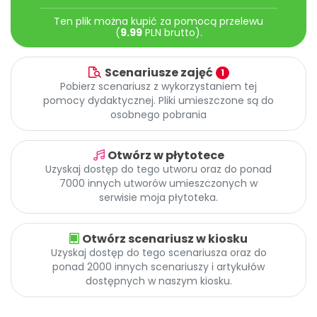
Archiwalne numery
Ten plik można kupić za pomocą przelewu
Promocje
(
9.99
PLN brutto).
Pomoc
Scenariusze zajęć
1
Pobierz scenariusz z wykorzystaniem tej
pomocy dydaktycznej. Pliki umieszczone są do
osobnego pobrania
Otwórz w płytotece
Uzyskaj dostęp do tego utworu oraz do ponad
7000 innych utworów umieszczonych w
serwisie moja płytoteka.
Otwórz scenariusz w kiosku
Uzyskaj dostęp do tego scenariusza oraz do
ponad 2000 innych scenariuszy i artykułów
dostępnych w naszym kiosku.