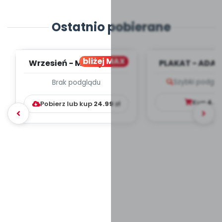
Ostatnio pobierane
bliżej MAX
Wrzesień - MIESIĘCZNY
PLAKAT - ADAP
PLAN PRACY
PORADNIK DLA 
Szybki podglą
Brak podglądu
WYCHOWAWCZO –
DYDAKTYC...
Kup
4.9
Pobierz lub kup
24.99
zł