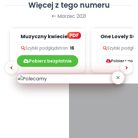
Więcej z tego numeru
Marzec 2021
PDF
Muzyczny kwiecień -
One Lovely Su
teksty piosenek
(PD)
Szybki podgląd
stron:
16
Szybki podglą
Pobierz bezpłatnie
Pobierz pob