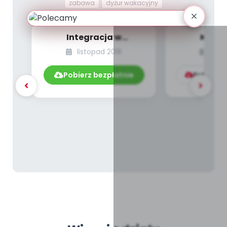
zabawa
dyżur wakacyjny
Integracja w
Kącik
przedszkolu
integracyjn
listopad 2018
list
Pobierz bezpłatnie
Pobierz l