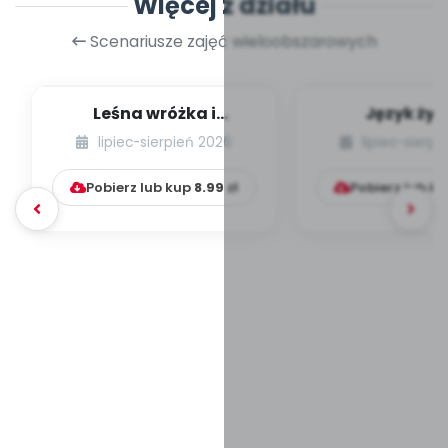
Więcej z działu
Scenariusze zajęć wieloobszarowych
Leśna wróżka i
Język żyr
przyjaciele
lipiec-sierpień 2026
lipiec-sierp
Pobierz lub kup
8.99
zł
Pobierz lub k