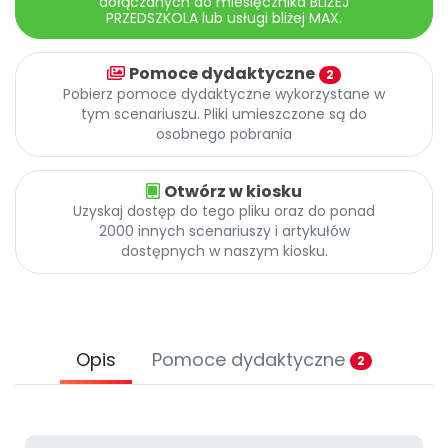
dołączanych do miesięcznika BLIŻEJ
Archiwalne numery
PRZEDSZKOLA lub usługi bliżej MAX.
Promocje
Pomoc
Pomoce dydaktyczne
2
Pobierz pomoce dydaktyczne wykorzystane w
tym scenariuszu. Pliki umieszczone są do
osobnego pobrania
Otwórz w kiosku
Uzyskaj dostęp do tego pliku oraz do ponad
2000 innych scenariuszy i artykułów
dostępnych w naszym kiosku.
Opis
Pomoce dydaktyczne
2