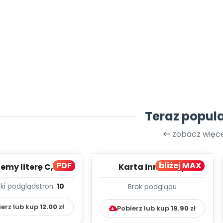
Teraz popul
zobacz więce
PDF
bliżej MAX
my literę C, cz. 1
Karta innowacji
(PD)
pedagogicznej -
ki podgląd
stron:
10
Brak podglądu
Kumpelkowo
ierz lub kup
12.00
zł
Pobierz lub kup
19.90
zł