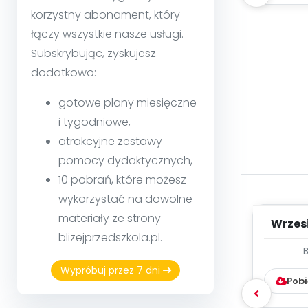
korzystny abonament, który
łączy wszystkie nasze usługi.
Subskrybując, zyskujesz
dodatkowo:
gotowe plany miesięczne
i tygodniowe,
atrakcyjne zestawy
pomocy dydaktycznych,
10 pobrań, które możesz
wykorzystać na dowolne
materiały ze strony
Wrzes
blizejprzedszkola.pl.
WYC
D
Wypróbuj przez 7 dni
Pobi