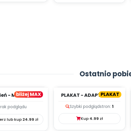
Ostatnio pobi
bliżej MAX
PLAKAT
ień - MIESIĘCZNY
PLAKAT - ADAPTACJA -
PLAN PRACY
PORADNIK DLA RODZICA
Szybki podgląd
stron:
1
Brak podglądu
HOWAWCZO –
YDAKTYC...
Kup
4.99
zł
erz lub kup
24.99
zł