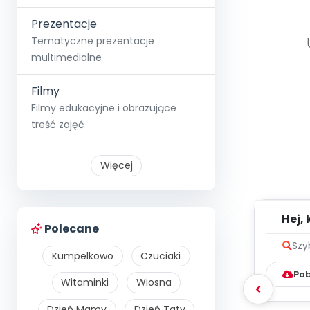
Prezentacje
Tematyczne prezentacje
multimedialne
Filmy
Filmy edukacyjne i obrazujące
treść zajęć
Więcej
Hej, 
Polecane
me
Szy
Kumpelkowo
Czuciaki
Pob
Witaminki
Wiosna
Dzień Mamy
Dzień Taty