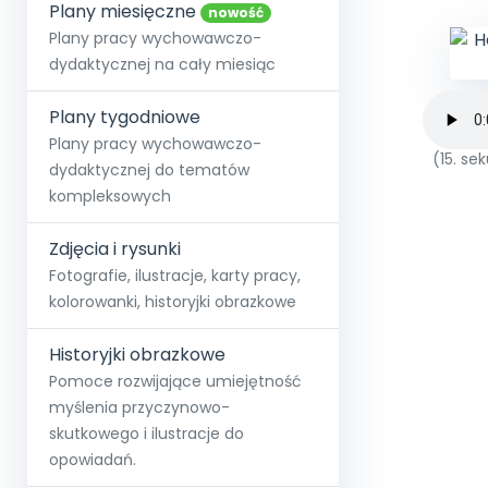
online lub stacjonarnie.
Plany miesięczne
Szko
Film
Wygr
nowość
Społeczność
Strona główna
Poznaj pakiet MAX
Wszystkie projekty
Skontaktuj się
Wit
Plany pracy wychowawczo-
O miesięczniku
O Akademii
+48 12 631 04 10
Zdro
dydaktycznej na cały miesiąc
Zam
Kio
kontakt@blizejprzedszkola.pl
Szko
E-wy
Doo
Plany tygodniowe
Pozn
Plany pracy wychowawczo-
(15. s
dydaktycznej do tematów
Akredyt
Wydanie l
∞
Pakiet 
Dodaj wpis
Sen
kompleksowych
Akademia Edu
Pełen dostęp
Zob
Testuj przez 7 dni
Patr
Strefy, k
przedłużenie a
NP.5470.4.20
Zdjęcia i rysunki
Zam
Zob
Fotografie, ilustracje, karty pracy,
kolorowanki, historyjki obrazkowe
Historyjki obrazkowe
Pomoce rozwijające umiejętność
myślenia przyczynowo-
skutkowego i ilustracje do
opowiadań.