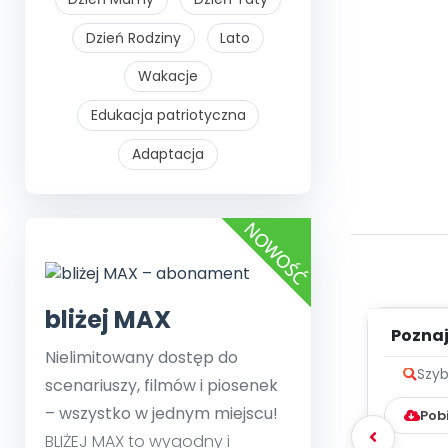
Dzień Rodziny
Lato
Wakacje
Edukacja patriotyczna
Adaptacja
bliżej MAX
Poznaje
Nielimitowany dostęp do
Szyb
scenariuszy, filmów i piosenek
– wszystko w jednym miejscu!
Pob
BLIŻEJ MAX to wygodny i