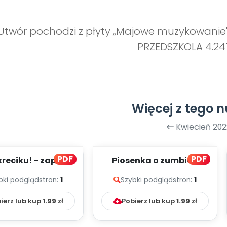
Utwór pochodzi z płyty „Majowe muzykowanie"
PRZEDSZKOLA 4.24
Więcej z tego 
Kwiecień 202
PDF
PDF
kreciku! - zapis
Piosenka o zumbie -
lodii i tekst
zapis melodii i tekst
bki podgląd
stron:
1
Szybki podgląd
stron:
1
ierz lub kup
1.99
zł
Pobierz lub kup
1.99
zł