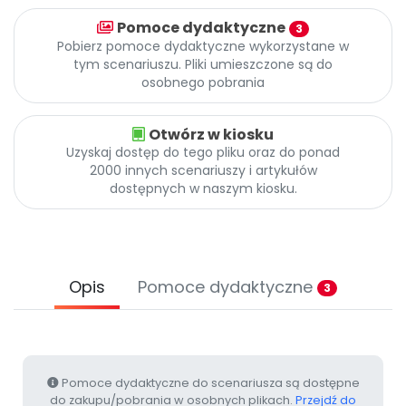
Archiwalne numery
Pomoce dydaktyczne
Promocje
3
Pobierz pomoce dydaktyczne wykorzystane w
Pomoc
tym scenariuszu. Pliki umieszczone są do
osobnego pobrania
Otwórz w kiosku
Uzyskaj dostęp do tego pliku oraz do ponad
2000 innych scenariuszy i artykułów
dostępnych w naszym kiosku.
Opis
Pomoce dydaktyczne
3
Pomoce dydaktyczne do scenariusza są dostępne
do zakupu/pobrania w osobnych plikach.
Przejdź do