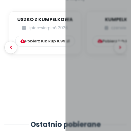
USZKO Z KUMPELKOWA
KUMPELK
lipiec-sierpień 2026
czerwiec 
Pobierz lub kup
8.99
zł
Pobierz lub k
Ostatnio pobierane