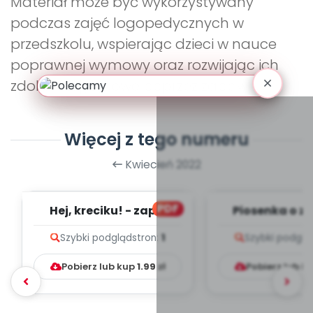
Materiał może być wykorzystywany
podczas zajęć logopedycznych w
przedszkolu, wspierając dzieci w nauce
poprawnej wymowy oraz rozwijając ich
zdolności językowe poprzez zabawę.
Więcej z tego numeru
Kwiecień 2022
PDF
Hej, kreciku! - zapis
Piosenka o z
melodii i tekst
zapis melodii 
Szybki podgląd
stron:
1
Szybki podglą
Pobierz lub kup
1.99
zł
Pobierz lub k