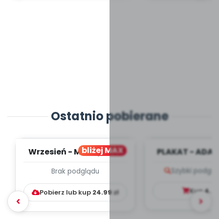
Ostatnio pobierane
bliżej MAX
Wrzesień - MIESIĘCZNY
PLAKAT - ADAP
PLAN PRACY
PORADNIK DLA 
Szybki podglą
Brak podglądu
WYCHOWAWCZO –
DYDAKTYC...
Kup
4.9
Pobierz lub kup
24.99
zł