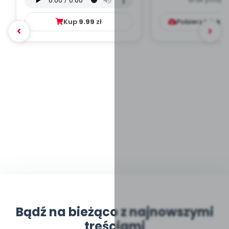
WYCHOWAW
DYDAKTYC
Kup
9.99
zł
Pobierz lub ku
Bądź na bieżąco z najnowszymi
treściami