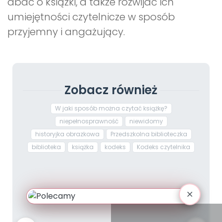
dbać o książki, a także rozwijać ich
umiejętności czytelnicze w sposób
przyjemny i angażujący.
Zobacz również
W jaki sposób można czytać książkę?
niepełnosprawność
niewidomy
historyjka obrazkowa
Przedszkolna biblioteczka
biblioteka
książka
kodeks
Kodeks czytelnika