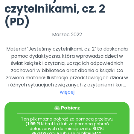
Archiwalne numery
czytelnikami, cz. 2
Promocje
Pomoc
(PD)
Marzec 2022
Materiał "Jesteśmy czytelnikami, cz. 2" to doskonała
pomoc dydaktyczna, która wprowadza dzieci w
świat książek i czytania, ucząc ich odpowiednich
zachowań w bibliotece oraz dbania o książki. Co
zawiera materiał Ilustracje przedstawiające dzieci w
różnych sytuacjach związanych z czytaniem i kor...
więcej
Pobierz
Ten plik można pobrać za pomocą przelewu
(
1.99
PLN brutto) lub za pomocą pobrań
dołączanych do miesięcznika BLIŻEJ
PRZEDSZKOLA lub usługi bliżej MAX.