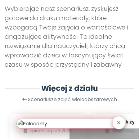
Wybierając nasz scenariusz, zyskujesz
gotowe do druku materiały, które
wzbogacą Twoje zajęcia o wartościowe i
angażujące aktywności. To idealne
rozwiązanie dla nauczycieli, którzy chcą
wprowadzić dzieci w fascynujący świat
czasu w sposób przystępny i zabawny.
Więcej z działu
Scenariusze zajęć wieloobszarowych
Leśna wróżka i
Język żyr
przyjaciele
lipiec-sierpień 2026
lipiec-sierp