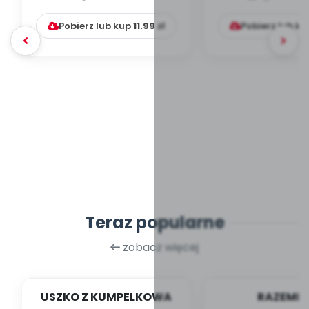
przedszk
Pobierz lub kup
11.99
zł
Pobierz lub k
Teraz popularne
zobacz więcej
USZKO Z KUMPELKOWA
RAZEMEK