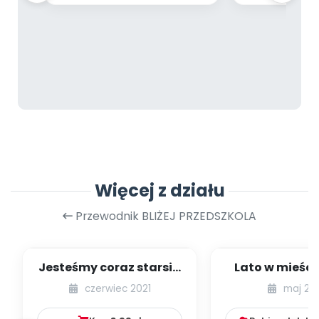
Więcej z działu
Przewodnik BLIŻEJ PRZEDSZKOLA
Jesteśmy coraz starsi -
Lato w mieście
zestaw
dzieci młods
czerwiec 2021
maj 20
numer 1