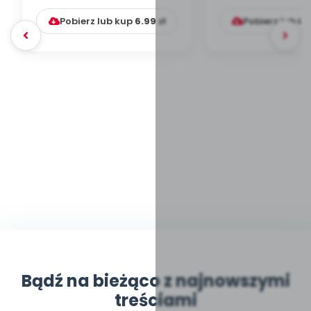
Pobierz lub kup
6.99
zł
Pobierz lub k
Bądź na bieżąco z najnowszymi
treściami