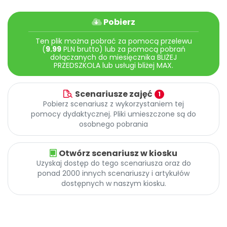
Promocje
Pomoc
Pobierz
Ten plik można pobrać za pomocą przelewu
(
9.99
PLN brutto) lub za pomocą pobrań
dołączanych do miesięcznika BLIŻEJ
PRZEDSZKOLA lub usługi bliżej MAX.
Scenariusze zajęć
1
Pobierz scenariusz z wykorzystaniem tej
pomocy dydaktycznej. Pliki umieszczone są do
osobnego pobrania
Otwórz scenariusz w kiosku
Uzyskaj dostęp do tego scenariusza oraz do
ponad 2000 innych scenariuszy i artykułów
dostępnych w naszym kiosku.