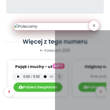
Więcej z tego numeru
Kwiecień 2018
MP3
Pająk i muchy - utwór
Odgłosy na 
instrumentalny (PD,
dźwięki (PD
Brak podgl
mp3)
Pobierz bezpłatnie
Pobierz bez