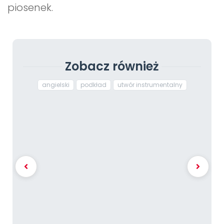
piosenek.
Zobacz również
angielski
podkład
utwór instrumentalny