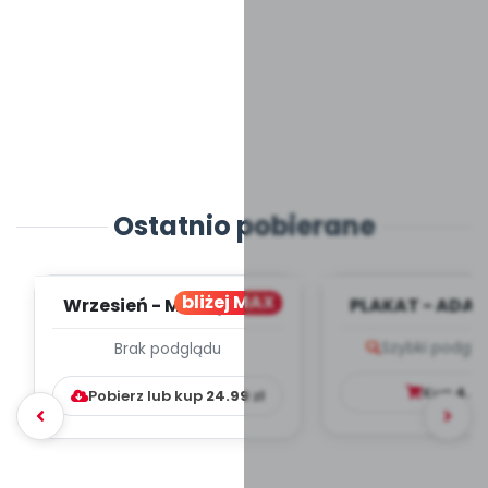
Ostatnio pobierane
bliżej MAX
Wrzesień - MIESIĘCZNY
PLAKAT - ADAP
PLAN PRACY
PORADNIK DLA 
Szybki podglą
Brak podglądu
WYCHOWAWCZO –
DYDAKTYC...
Kup
4.9
Pobierz lub kup
24.99
zł