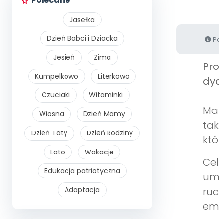
Polecane
Jasełka
Dzień Babci i Dziadka
Po
Jesień
Zima
Pr
Kumpelkowo
Literkowo
dyd
Czuciaki
Witaminki
Mat
Wiosna
Dzień Mamy
tak
Dzień Taty
Dzień Rodziny
któ
Lato
Wakacje
Cel
Edukacja patriotyczna
umi
Adaptacja
ruc
emp