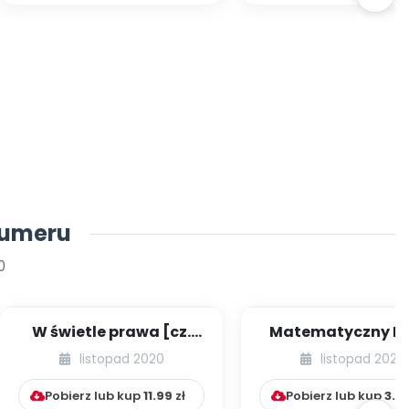
numeru
0
W świetle prawa [cz.
Matematyczny Ką
42] [kącik eksperta]
Pani Zuzi [cz. II
listopad 2020
listopad 2020
Pobierz lub kup
11.99
zł
Pobierz lub kup
3.9