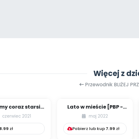
Więcej z dzi
Przewodnik BLIŻEJ PR
my coraz starsi -
Lato w mieście [PBP -
zestaw
dzieci młodszych -
czerwiec 2021
maj 2022
numer 1]
8.99
zł
Pobierz lub kup
7.99
zł