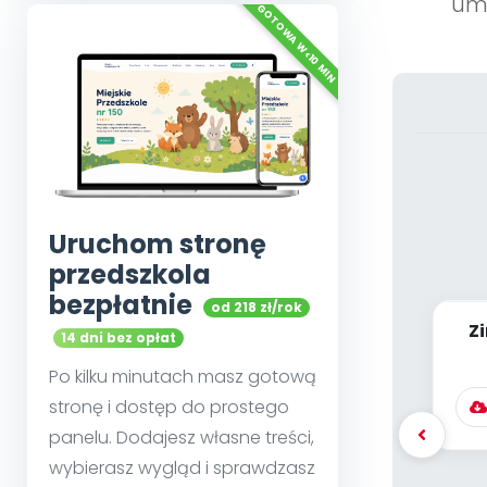
umi
Uruchom stronę
przedszkola
bezpłatnie
od 218 zł/rok
Z
14 dni bez opłat
Po kilku minutach masz gotową
stronę i dostęp do prostego
panelu. Dodajesz własne treści,
wybierasz wygląd i sprawdzasz