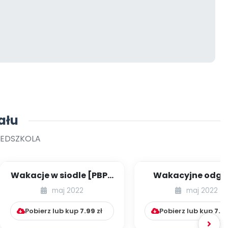
ału
ZEDSZKOLA
Wakacje w siodle [PBP -
Wakacyjne odgł
dzieci młodszych -
[PBP - dzieci młod
maj 2022
maj 2022
numer 2]
numer 3]
Pobierz lub kup
7.99
zł
Pobierz lub kup
7.9