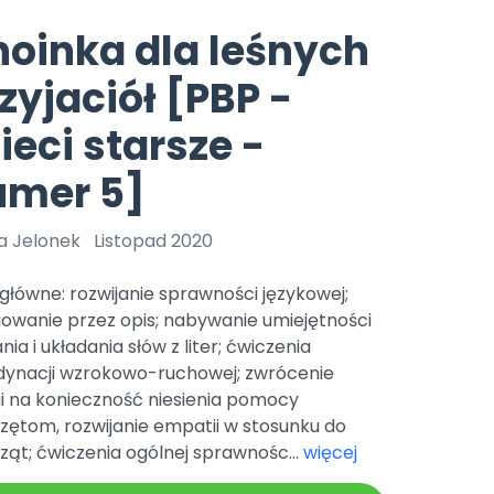
e
y
Gotowa w mniej niż 10 min • 14 dni bez opłat
Zobacz nas na Instagramie
Bliżej Pieska
oinka dla leśnych
Pomoc zwierzętom
TikTok
zyjaciół [PBP -
Nowości
Zobacz nas na TikToku
wej
Książka (dla) Przedszkolaka
Zapowiedzi
ieci starsze -
Promowanie czytelnictwa
YouTube
zkoli
Polecamy
Filmy edukacyjne
umer 5]
osk Online.
5 czerwca 2024 r. uzyskała
Promocje
19 r. Nr decyzji:
a Jelonek
Listopad 2020
Archiwalne numery
główne: rozwijanie sprawności językowej;
Pomoc
iowanie przez opis; nabywanie umiejętności
nia i układania słów z liter; ćwiczenia
dynacji wzrokowo-ruchowej; zwrócenie
i na konieczność niesienia pomocy
zętom, rozwijanie empatii w stosunku do
ząt; ćwiczenia ogólnej sprawnośc...
więcej