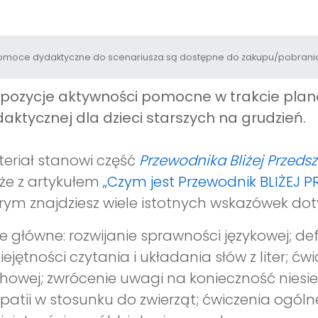
moce dydaktyczne do scenariusza są dostępne do zakupu/pobrania
opozycje aktywności pomocne w trakcie pl
aktycznej dla dzieci starszych na grudzień.
eriał stanowi część
Przewodnika Bliżej Przeds
że z artykułem
„Czym jest Przewodnik BLIŻEJ 
rym znajdziesz wiele istotnych wskazówek dot
e główne: rozwijanie sprawności językowej; de
ejętności czytania i układania słów z liter; ć
howej; zwrócenie uwagi na konieczność niesi
atii w stosunku do zwierząt; ćwiczenia ogóln