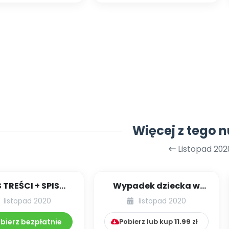
Więcej z tego 
Listopad 202
S TREŚCI + SPIS
Wypadek dziecka w
POMOCY
przedszkolu –
listopad 2020
listopad 2020
DAKTYCZNYCH
procedury, działania,
11.230/2020
d...
bierz bezpłatnie
Pobierz lub kup
11.99
zł