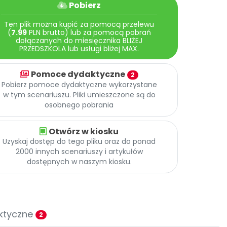
Pobierz
Ten plik można kupić za pomocą przelewu
(
7.99
PLN brutto) lub za pomocą pobrań
dołączanych do miesięcznika BLIŻEJ
PRZEDSZKOLA lub usługi bliżej MAX.
Pomoce dydaktyczne
2
Pobierz pomoce dydaktyczne wykorzystane
w tym scenariuszu. Pliki umieszczone są do
osobnego pobrania
Otwórz w kiosku
Uzyskaj dostęp do tego pliku oraz do ponad
2000 innych scenariuszy i artykułów
dostępnych w naszym kiosku.
ktyczne
2