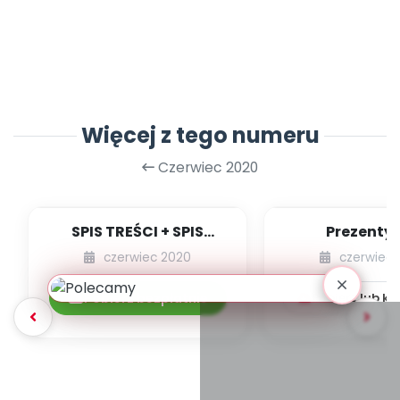
Więcej z tego numeru
Czerwiec 2020
SPIS TREŚCI + SPIS
Prezenty 
POMOCY
nauczyci
czerwiec 2020
czerwiec 
DYDAKTYCZNYCH
w przedszkolu 
06.225/2020
już ła...
Pobierz bezpłatnie
Pobierz lub k