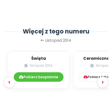
Więcej z tego numeru
Listopad 2014
Święta
Ceramiczne 
choinkowe [pr
listopad 2014
listopad 
plastycz
Pobierz bezpłatnie
Pobierz lub k