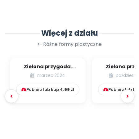
Więcej z działu
Różne formy plastyczne
Zielona przygoda.
Zielona prz
Wiosenny medal
Recyklingowa 
marzec 2024
październi
sensoryc
Pobierz lub kup
4.99
zł
Pobierz lub k