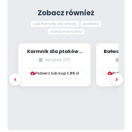
Archiwalne numery
Promocje
Zobacz również
Pomoc
cykl Pomysły dla artysty
plastyka
rozwój manualny
Karmnik dla ptaków •
Bałwan ∙ G
Krasnoludek
plast
listopad 2011
list
Pobierz lub kup
1.99
zł
Pobierz l