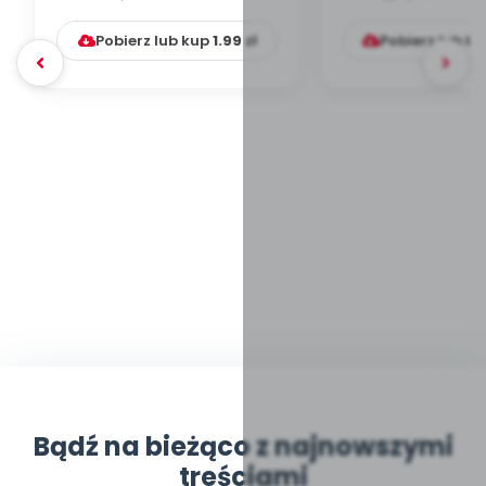
zajęć)...
przyniesie (sce
Pobierz lub kup
1.99
zł
Pobierz lub k
Bądź na bieżąco z najnowszymi
treściami