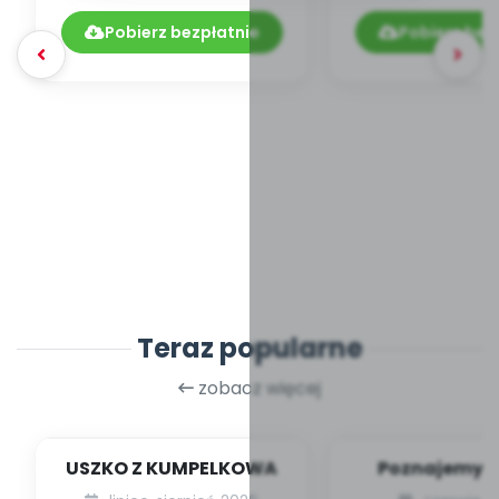
9.192/2017
Pobierz bezpłatnie
Pobierz bez
Teraz popularne
zobacz więcej
USZKO Z KUMPELKOWA
Poznajemy li