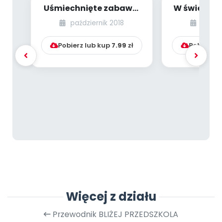
Uśmiechnięte zabawki
W świecie 
[PBP - dzieci młodsze -
- dzieci
październik 2018
paździ
numer 5]...
num
Pobierz lub kup
7.99
zł
Pobierz l
Więcej z działu
Przewodnik BLIŻEJ PRZEDSZKOLA