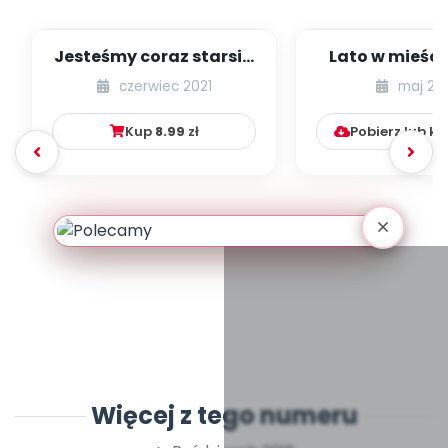
Jesteśmy coraz starsi -
Lato w mieście
zestaw
dzieci młods
czerwiec 2021
maj 20
numer 1
Kup
8.99
zł
Pobierz lub k
Więcej z tego numeru