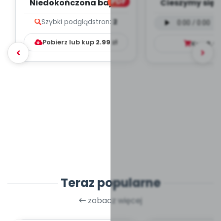
PDF
Niedokończona bajka
Cieszymy się, 
(PD)
wersja wokal
Szybki podgląd
stron:
2
mp3)
Pobierz lub kup
2.99
zł
Kup
9.9
Teraz popularne
zobacz więcej