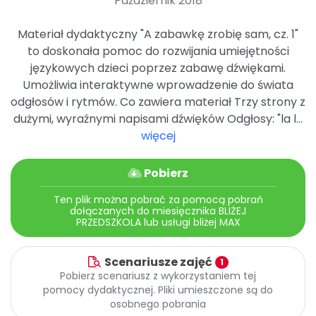
Październik 2018
Archiwalne numery
Promocje
Materiał dydaktyczny "A zabawkę zrobię sam, cz. 1"
Pomoc
to doskonała pomoc do rozwijania umiejętności
językowych dzieci poprzez zabawę dźwiękami.
Umożliwia interaktywne wprowadzenie do świata
odgłosów i rytmów. Co zawiera materiał Trzy strony z
dużymi, wyraźnymi napisami dźwięków Odgłosy: "la l...
więcej
Pobierz
Ten plik można pobrać za pomocą pobrań
dołączanych do miesięcznika BLIŻEJ
PRZEDSZKOLA lub usługi bliżej MAX
Scenariusze zajęć
1
Pobierz scenariusz z wykorzystaniem tej
pomocy dydaktycznej. Pliki umieszczone są do
osobnego pobrania