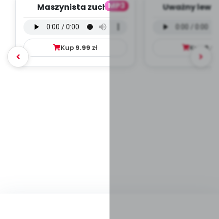
MP3
Maszynista zuch -
Uważny lew -
wersja wokalna (PD,
wokalna (PD
mp3)
Kup
9.99
zł
Kup
9.9