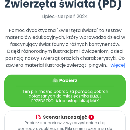
Zwierzęta świata (PD)
Promocje
Pomoc
Lipiec-sierpień 2024
Pomoc dydaktyczna "Zwierzęta świata" to zestaw
materiałów edukacyjnych, który wprowadza dzieci w
fascynujący świat fauny z różnych kontynentów.
Dzięki różnorodnym ilustracjom i ćwiczeniom, dzieci
poznają nazwy zwierząt oraz ich charakterystyki. Co
zawiera materiał Ilustracje zwierząt: pingwin,...
więcej
Pobierz
Ten plik można pobrać za pomocą pobrań
dołączanych do miesięcznika BLIŻEJ
PRZEDSZKOLA lub usługi bliżej MAX
Scenariusze zajęć
1
Pobierz scenariusz z wykorzystaniem tej
pomocy dydaktycznej. Pliki umieszczone są do