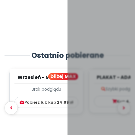
Ostatnio pobierane
bliżej MAX
Wrzesień - MIESIĘCZNY
PLAKAT - ADAP
PLAN PRACY
PORADNIK DLA 
Szybki podglą
Brak podglądu
WYCHOWAWCZO –
DYDAKTYC...
Kup
4.9
Pobierz lub kup
24.99
zł