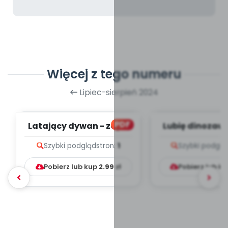
Więcej z tego numeru
Lipiec-sierpień 2024
PDF
Latający dywan - zapis
Lubię dinozaury
melodii i tekst
melodii i t
Szybki podgląd
stron:
1
Szybki podglą
Pobierz lub kup
2.99
zł
Pobierz lub k