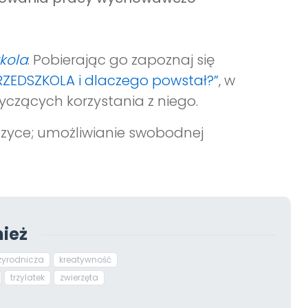
zkola
. Pobierając go zapoznaj się
PRZEDSZKOLA i dlaczego powstał?”
, w
yczących korzystania z niego.
uzyce; umożliwianie swobodnej
ież
zyrodnicza
kreatywność
trzylatek
zwierzęta