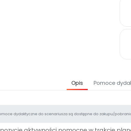
Opis
Pomoce dyda
moce dydaktyczne do scenariusza są dostępne do zakupu/pobrania
opozycje aktywności pomocne w trakcie pl