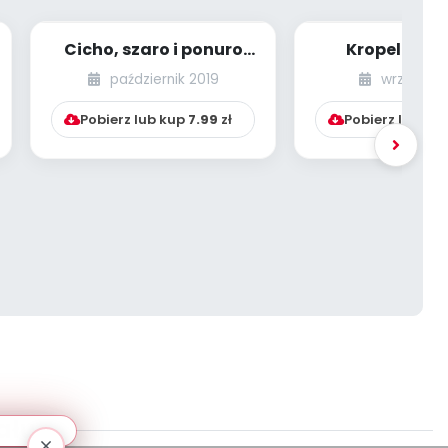
Cicho, szaro i ponuro
Kropelki de
[PBP - dzieci młodsze -
tańczą pod c
październik 2019
wrzesień 
numer 5]...
– jesienną muz
Pobierz lub kup
7.99
zł
Pobierz lub ku
ału