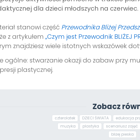
aktycznej dla dzieci młodszych na czerwiec.
eriał stanowi część
Przewodnika Bliżej Przeds
że z artykułem
„Czym jest Przewodnik BLIŻEJ 
rym znajdziesz wiele istotnych wskazówek dot
e ogólne: stwarzanie okazji do zabaw przy m
presji plastycznej.
Zobacz równ
czterolatek
DZIECI ŚWIATA
edukacja pr
muzyka
plastyka
scenariusz zajęć
bliżej pieska