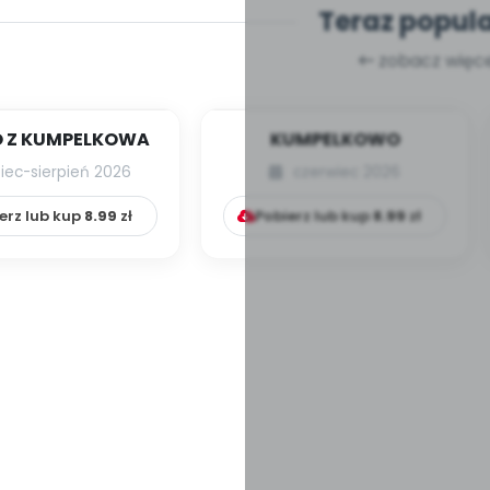
Teraz popul
zobacz więce
 Z KUMPELKOWA
KUMPELKOWO
piec-sierpień 2026
czerwiec 2026
erz lub kup
8.99
zł
Pobierz lub kup
8.99
zł