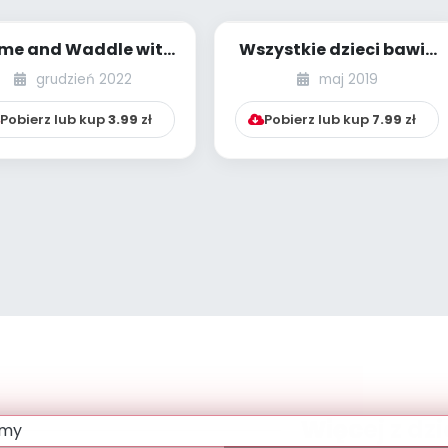
me and Waddle with
Wszystkie dzieci bawią
Me!
się [PBP - dzieci
grudzień 2022
maj 2019
młodsze - nume...
Pobierz lub kup
3.99
zł
Pobierz lub kup
7.99
zł
Więcej z dzi