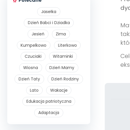
Polecane
dyd
Jasełka
Dzień Babci i Dziadka
Mat
tak
Jesień
Zima
któ
Kumpelkowo
Literkowo
Cel
Czuciaki
Witaminki
eks
Wiosna
Dzień Mamy
Dzień Taty
Dzień Rodziny
Lato
Wakacje
Edukacja patriotyczna
Adaptacja