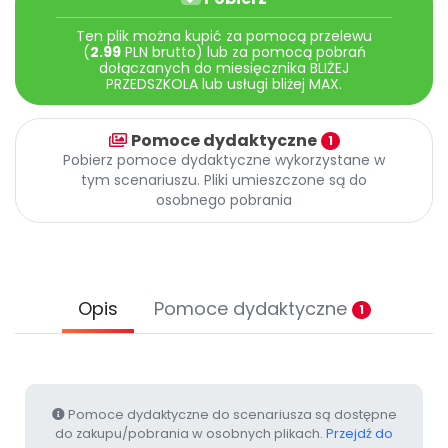
Archiwalne numery
Promocje
Ten plik można kupić za pomocą przelewu
(
2.99
PLN brutto) lub za pomocą pobrań
Pomoc
dołączanych do miesięcznika BLIŻEJ
PRZEDSZKOLA lub usługi bliżej MAX.
Pomoce dydaktyczne
1
Pobierz pomoce dydaktyczne wykorzystane w
tym scenariuszu. Pliki umieszczone są do
osobnego pobrania
Opis
Pomoce dydaktyczne
1
Pomoce dydaktyczne do scenariusza są dostępne
do zakupu/pobrania w osobnych plikach.
Przejdź do