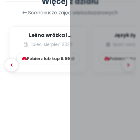
Więcej z działu
Scenariusze zajęć wieloobszarowych
Leśna wróżka i
Język żyr
przyjaciele
lipiec-sierpień 2026
lipiec-sierp
Pobierz lub kup
8.99
zł
Pobierz lub k