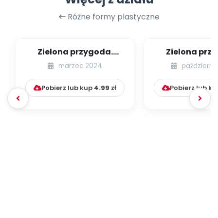
Różne formy plastyczne
Zielona przygoda.
Zielona prz
Wiosenny medal
Recyklingowa 
marzec 2024
październi
sensoryc
Pobierz lub kup
4.99
zł
Pobierz lub k