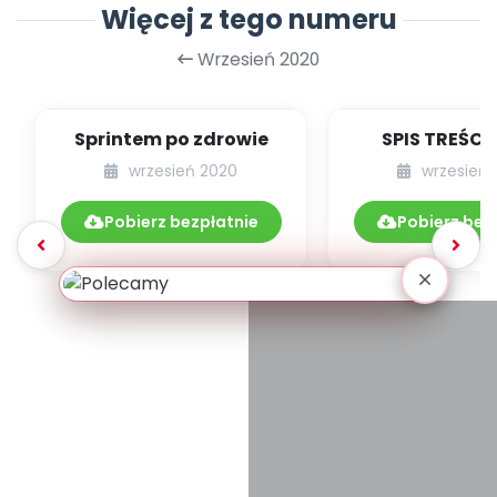
Więcej z tego numeru
Wrzesień 2020
Sprintem po zdrowie
SPIS TREŚCI 
POMOC
wrzesień 2020
wrzesień 
DYDAKTYCZN
9.228/20
Pobierz bezpłatnie
Pobierz bez