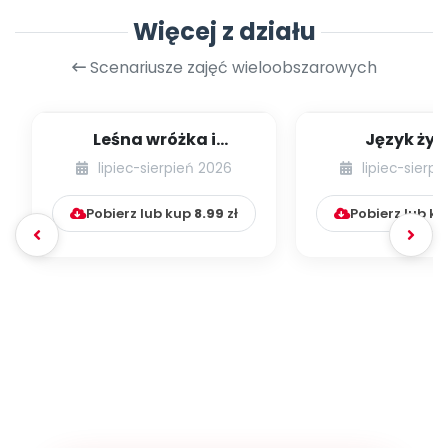
Więcej z działu
Scenariusze zajęć wieloobszarowych
Leśna wróżka i
Język żyr
przyjaciele
lipiec-sierpień 2026
lipiec-sierp
Pobierz lub kup
8.99
zł
Pobierz lub k