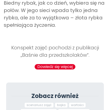
Biedny rybak, jak co dzień, wybiera się na
Promocje
Pomoc
połów. W jego sieci wpada tylko jedna
rybka, ale za to wyjątkowa – złota rybka
spełniająca życzenia.
Konspekt zajęć pochodzi z publikacji
„Baśnie dla przedszkolaków”.
Dowiedz się więcej
Zobacz również
scenariusz zajęć
bajka
wartości