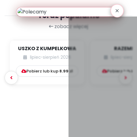
Teraz popularne
zobacz więcej
USZKO Z KUMPELKOWA
RAZEMEK
KUMPELK
lipiec-sierpień 2026
lipiec-sierp
Pobierz lub kup
8.99
zł
Pobierz lub k