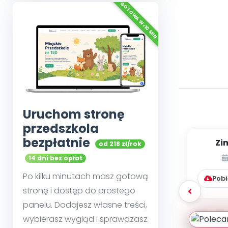
Uruchom stronę
przedszkola
bezpłatnie
Zi
od 218 zł/rok
pla
14 dni bez opłat
p
Po kilku minutach masz gotową
Pobi
stronę i dostęp do prostego
panelu. Dodajesz własne treści,
wybierasz wygląd i sprawdzasz