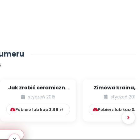
numeru
5
Jak zrobić ceramiczny
Zimowa kraina, cz
talerz [propozycje
[plastyka na co dz
styczeń 2015
styczeń 2015
plastyczne]
Pobierz lub kup
3.99
zł
Pobierz lub kup
3.9