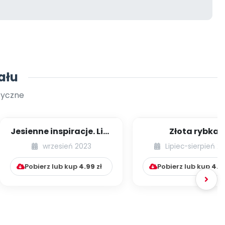
ału
tyczne
Jesienne inspiracje. Liść
Złota rybka
ze sznurka
wrzesień 2023
Lipiec-sierpień 2
Pobierz lub kup
4.99
zł
Pobierz lub kup
4.9