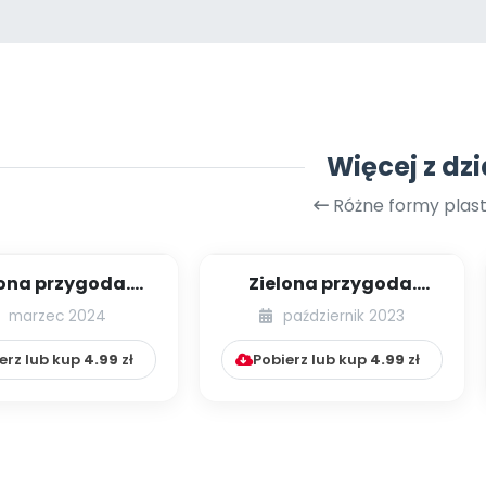
Więcej z dzi
Różne formy plas
lona przygoda.
Zielona przygoda.
osenny medal
Recyklingowa ścieżka
marzec 2024
październik 2023
sensoryczna
erz lub kup
4.99
zł
Pobierz lub kup
4.99
zł