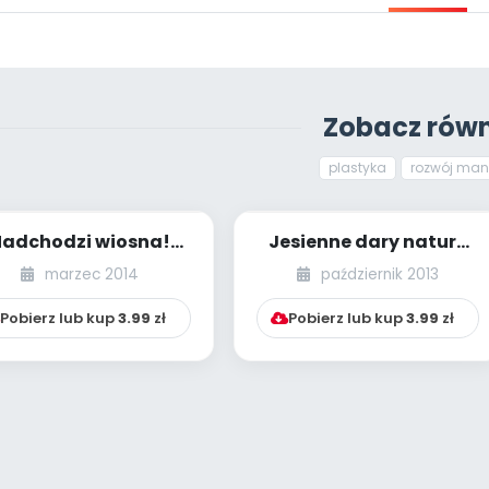
Zobacz równ
plastyka
rozwój man
adchodzi wiosna!
Jesienne dary natury
(Mamy tylko jedną
(Mamy tylko jedną
marzec 2014
październik 2013
Ziemię)
Ziemię)
Pobierz lub kup
3.99
zł
Pobierz lub kup
3.99
zł