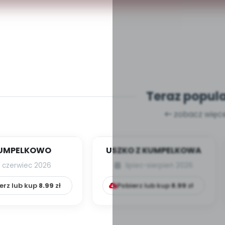
Teraz popul
zobacz więce
UMPELKOWO
USZKO Z KUMPELKOWA
czerwiec 2026
lipiec-sierpień 2026
erz lub kup
8.99
zł
Pobierz lub kup
8.99
zł