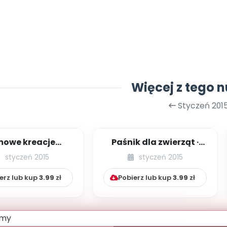
Więcej z tego 
Styczeń 201
mowe kreacje
Paśnik dla zwierząt ∙
styczne [prace
Kot (zabawy
styczeń 2015
styczeń 2015
lastyczne]
plastyczne)
erz lub kup
3.99
zł
Pobierz lub kup
3.99
zł