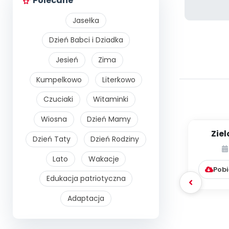
Polecane
Jasełka
Dzień Babci i Dziadka
Jesień
Zima
Kumpelkowo
Literkowo
Czuciaki
Witaminki
Wiosna
Dzień Mamy
Zie
Dzień Taty
Dzień Rodziny
Wi
Lato
Wakacje
Pobi
Edukacja patriotyczna
Adaptacja