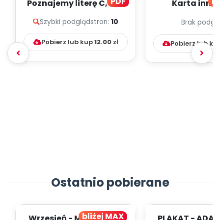
PDF
bl
Poznajemy literę C, cz. 1
Karta inno
(PD)
pedagogicz
Szybki podgląd
stron:
10
Brak podgl
Kumpelk
Pobierz lub kup
12.00
zł
Pobierz lub ku
Ostatnio pobierane
bliżej MAX
Wrzesień - MIESIĘCZNY
PLAKAT - ADAP