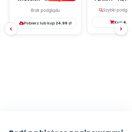
PLAN PRACY
PORADNIK DLA 
Szybki podglą
Brak podglądu
WYCHOWAWCZO –
DYDAKTYC...
Kup
4.9
Pobierz lub kup
24.99
zł