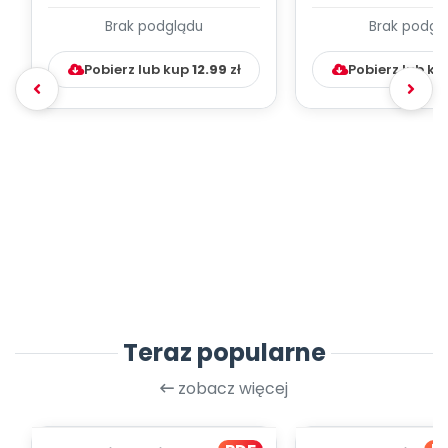
wrzesień - TYGODNIOWY
wrzesień - TY
Brak podglądu
Brak podgl
PLAN PRA...
PLAN PRAC
Pobierz lub kup
12.99
zł
Pobierz lub k
Teraz popularne
zobacz więcej