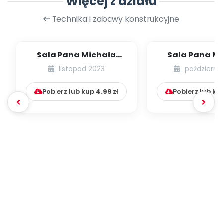
Więcej z działu
Technika i zabawy konstrukcyjne
Sala Pana Michała
Sala Pana M
[Patykowe zabawy]
[Kulki nie t
listopad 2023
październi
basenie
Pobierz lub kup
4.99
zł
Pobierz lub k