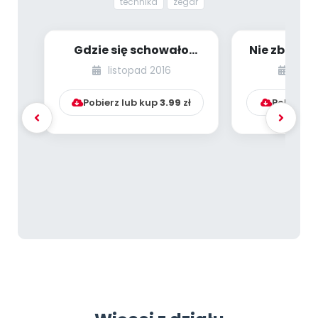
technika
zegar
Gdzie się schowało
Nie zbuduje
światło w lampie?
– o z
listopad 2016
kwie
konstru
Pobierz lub kup
3.99
zł
Pobierz l