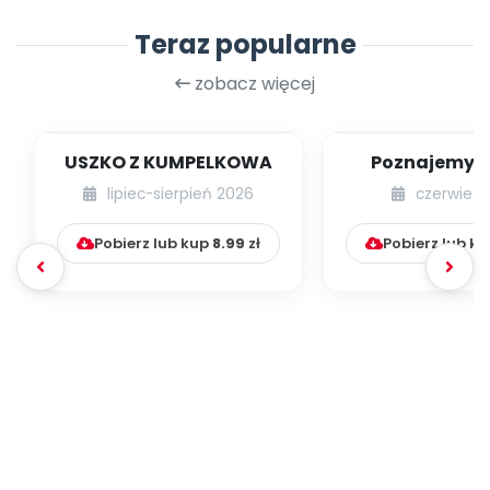
Teraz popularne
zobacz więcej
USZKO Z KUMPELKOWA
Poznajemy li
lipiec-sierpień 2026
czerwiec 
Pobierz lub kup
8.99
zł
Pobierz lub k