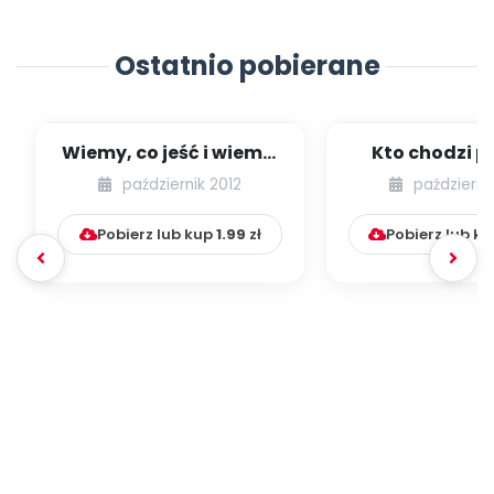
Ostatnio pobierane
Wiemy, co jeść i wiemy,
Kto chodzi po
jak jeść (scenariusz
grzybów k
październik 2012
październi
zajęć)...
przyniesie (sce
Pobierz lub kup
1.99
zł
Pobierz lub k