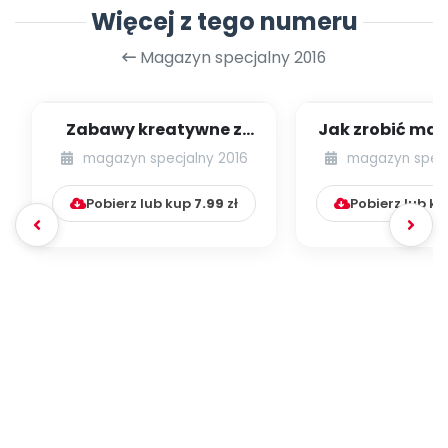
Więcej z tego numeru
Magazyn specjalny 2016
Zabawy kreatywne z
Jak zrobić mał
Alpino
zrobić pa
magazyn specjalny 2016
magazyn specj
[propozycje pl
Pobierz lub kup
7.99
zł
Pobierz lub k