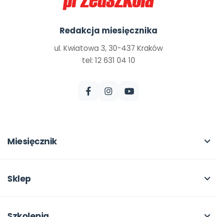
Redakcja miesięcznika
ul. Kwiatowa 3, 30-437 Kraków
tel: 12 631 04 10
Miesięcznik
O miesięczniku
W numerze
Sklep
Scenariusze i artykuły
Pełna oferta
Pomoce dydaktyczne
Moje zakupy
Szkolenia