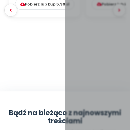
Pobierz lub kup
5.99
zł
Pobierz lub k
Bądź na bieżąco z najnowszymi
treściami