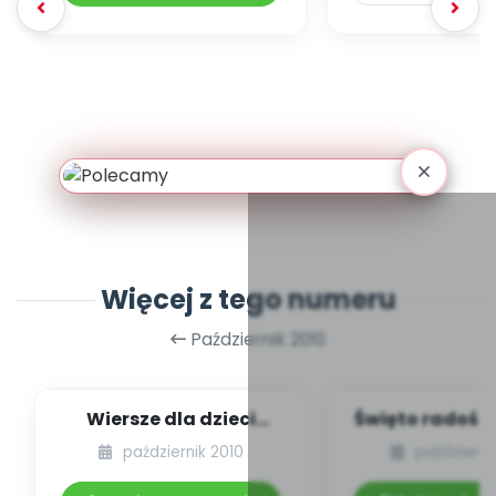
Więcej z tego numeru
Październik 2010
Wiersze dla dzieci
Święto radośc
(Nasza grupa, Jesień)
życiu tr
październik 2010
październi