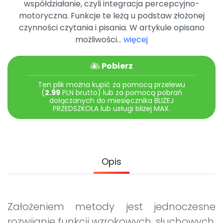
współdziałanie, czyli integracja percepcyjno-
Archiwalne numery
motoryczna. Funkcje te leżą u podstaw złożonej
Promocje
czynności czytania i pisania. W artykule opisano
Pomoc
możliwości...
więcej
Pobierz
Ten plik można kupić za pomocą przelewu
(
2.99
PLN brutto) lub za pomocą pobrań
dołączanych do miesięcznika BLIŻEJ
PRZEDSZKOLA lub usługi bliżej MAX.
Opis
Założeniem metody jest jednoczesne
rozwijanie funkcji wzrokowych, słuchowych,