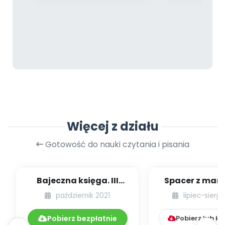
Więcej z działu
Gotowość do nauki czytania i pisania
Bajeczna księga. III
Spacer z mamą
edycja projektu
październik 2021
lipiec-sierp
czytelniczego
Pobierz bezpłatnie
Pobierz lub k