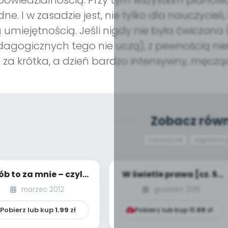
owiedzialnością. Przy tym wszystkim plano
dne. I w zasadzie jest, nie tylko dla nauczyciel
ą umiejętnością. Jeśli nigdy nie była ćwiczona 
agogicznych tego nie uczą), z pewnością ni
t za krótka, a dzień bardzo intensywny, męczący f
Zobacz równ
nauczyciel
organizacj
ób to za mnie – czyli
W świetle prawa [cz. 5]
niesamodzielne
[kącik eksperta]
marzec 2012
grudzień 2015
przedszkolaki...
Pobierz lub kup
1.99
zł
Pobierz lub kup
11.99
zł