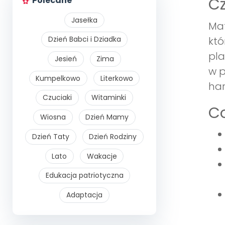
Cz
Polecane
Jasełka
Mat
Dzień Babci i Dziadka
któ
pla
Jesień
Zima
w p
Kumpelkowo
Literkowo
har
Czuciaki
Witaminki
Co
Wiosna
Dzień Mamy
Dzień Taty
Dzień Rodziny
Lato
Wakacje
Edukacja patriotyczna
Adaptacja