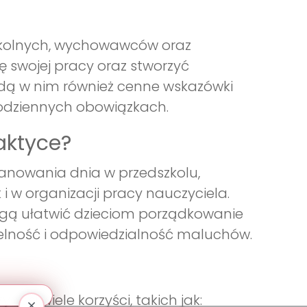
dszkolnych, wychowawców oraz
 swojej pracy oraz stworzyć
ajdą w nim również cenne wskazówki
 codziennych obowiązkach.
aktyce?
anowania dnia w przedszkolu,
i w organizacji pracy nauczyciela.
ogą ułatwić dzieciom porządkowanie
ielność i odpowiedzialność maluchów.
si wiele korzyści, takich jak: