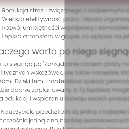
Redukcja stresu związanego z codziennymi 
Większa efektywność pracy i lepsza organizac
Rozwój umiejętności współpracy i samodzielno
Lepsza atmosfera w grupie, co wpływa na ja
aczego warto po niego sięgną
to sięgnąć po "Zarządzanie czasem pracy nauc
ktycznych wskazówek, ale także narzędzie, kt
ećmi. Dzięki temu materiałowi zyskasz pewnoś
zie dobrze zaplanowany, a Ty będziesz mogła 
a edukacji i wspieraniu rozwoju swoich podop
..) Nauczyciele przedszkolni są jedną z najle
nocześnie jedną z najbardziej zestresowany