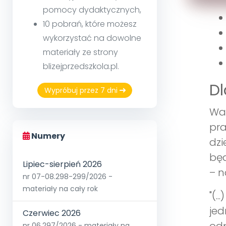
pomocy dydaktycznych,
10 pobrań, które możesz
wykorzystać na dowolne
materiały ze strony
blizejprzedszkola.pl.
Dl
Wypróbuj przez 7 dni
War
pra
Numery
dzi
będ
Lipiec-sierpień 2026
– n
nr 07-08.298-299/2026 -
materiały na cały rok
"(.
jed
Czerwiec 2026
nr 06.297/2026 - materiały na