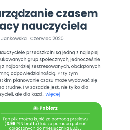
e
y
Gotowa w mniej niż 10 min • 14 dni bez opłat
Zobacz nas na Instagramie
Bliżej Pieska
arządzanie czasem
Pomoc zwierzętom
TikTok
acy nauczyciela
Nowości
Zobacz nas na TikToku
wej
Książka (dla) Przedszkolaka
Zapowiedzi
Promowanie czytelnictwa
 Jankowska
Czerwiec 2020
YouTube
zkoli
Polecamy
Filmy edukacyjne
) Nauczyciele przedszkolni są jedną z najlepiej
osk Online.
5 czerwca 2024 r. uzyskała
Promocje
ukowanych grup społecznych, jednocześnie
19 r. Nr decyzji:
ą z najbardziej zestresowanych, obciążonych
Archiwalne numery
mną odpowiedzialnością. Przy tym
stkim planowanie czasu może wydawać się
Pomoc
o trudne. I w zasadzie jest, nie tylko dla
ycieli, ale dla każd...
więcej
Pobierz
Ten plik można kupić za pomocą przelewu
(
3.99
PLN brutto) lub za pomocą pobrań
dołączanych do miesięcznika BLIŻEJ