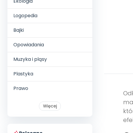
Ekologia
Logopedia
Bajki
Opowiadania
Muzyka i pląsy
Plastyka
Prawo
Odk
mat
Więcej
któ
efe