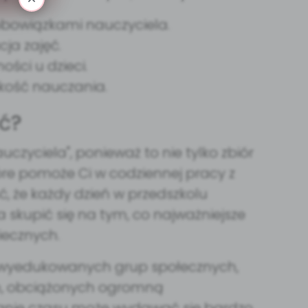
obowiązkami nauczyciela.
ja zajęć.
ści u dzieci.
kość nauczania.
ć?
zyciela", ponieważ to nie tylko zbiór
óre pomoże Ci w codziennej pracy z
ć, że każdy dzień w przedszkolu
skupić się na tym, co najważniejsze
iecznych.
piej wyedukowanych grup społecznych,
ch, obciążonych ogromną