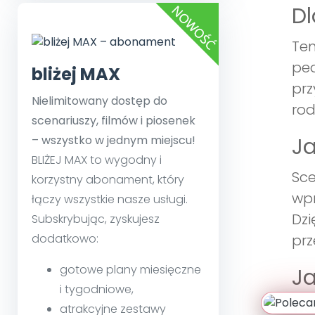
Dl
Ten
ped
bliżej MAX
prz
Nielimitowany dostęp do
rod
scenariuszy, filmów i piosenek
– wszystko w jednym miejscu!
Ja
BLIŻEJ MAX to wygodny i
Sce
korzystny abonament, który
wpr
łączy wszystkie nasze usługi.
Dzi
Subskrybując, zyskujesz
dodatkowo:
prz
gotowe plany miesięczne
Ja
i tygodniowe,
Wdr
atrakcyjne zestawy