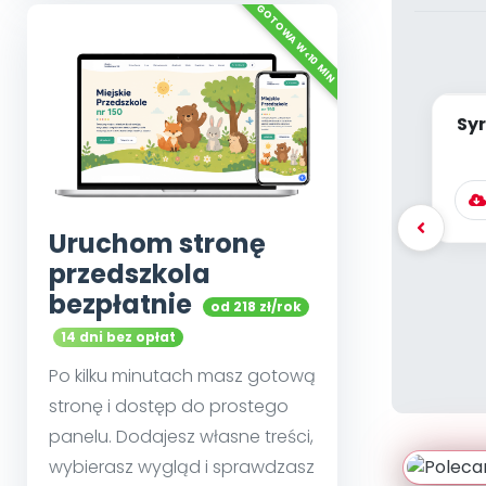
Syr
Uruchom stronę
przedszkola
bezpłatnie
od 218 zł/rok
14 dni bez opłat
Po kilku minutach masz gotową
stronę i dostęp do prostego
panelu. Dodajesz własne treści,
wybierasz wygląd i sprawdzasz