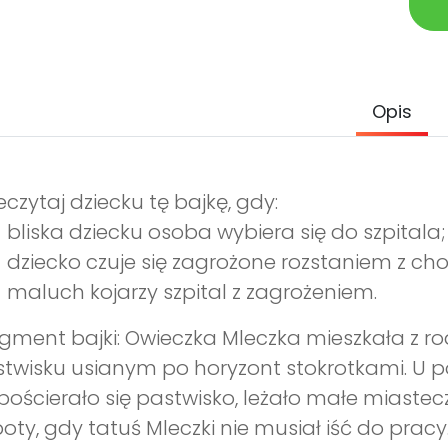
Opis
eczytaj dziecku tę bajkę, gdy:
bliska dziecku osoba wybiera się do szpitala;
dziecko czuje się zagrożone rozstaniem z cho
maluch kojarzy szpital z zagrożeniem.
gment bajki: Owieczka Mleczka mieszkała z
twisku usianym po horyzont stokrotkami. U po
pościerało się pastwisko, leżało małe miaste
oty, gdy tatuś Mleczki nie musiał iść do prac