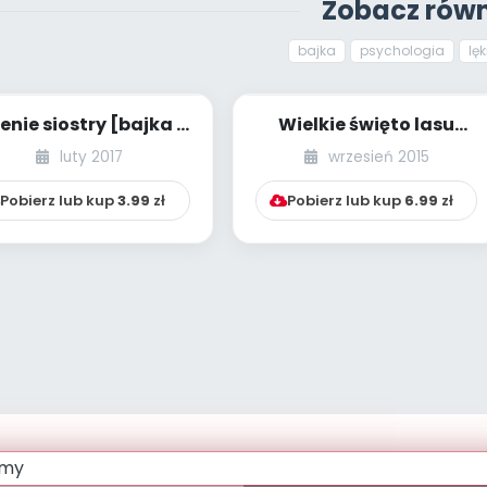
Zobacz równ
bajka
psychologia
lęk
enie siostry [bajka o
Wielkie święto lasu
tolerancji]
[bajka
luty 2017
wrzesień 2015
psychoedukacyjna +
zabawy i ...
Pobierz lub kup
3.99
zł
Pobierz lub kup
6.99
zł