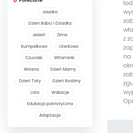
Polecane
lod
wym
Jasełka
zab
Dzień Babci i Dziadka
wła
Jesień
Zima
z z
Kumpelkowo
Literkowo
zap
na 
Czuciaki
Witaminki
okr
Wiosna
Dzień Mamy
zab
Dzień Taty
Dzień Rodziny
zgu
wyp
Lato
Wakacje
Opi
Edukacja patriotyczna
Adaptacja