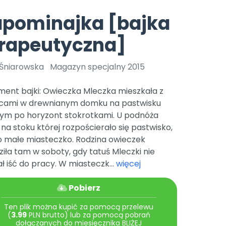
e
y
Gotowa w mniej niż 10 min • 14 dni bez opłat
Zobacz nas na Instagramie
Bliżej Pieska
apominajka [bajka
Pomoc zwierzętom
TikTok
erapeutyczna]
Nowości
Zobacz nas na TikToku
wej
Książka (dla) Przedszkolaka
Zapowiedzi
Promowanie czytelnictwa
 Śniarowska
Magazyn specjalny 2015
YouTube
zkoli
Polecamy
Filmy edukacyjne
ment bajki: Owieczka Mleczka mieszkała z
osk Online.
5 czerwca 2024 r. uzyskała
Promocje
icami w drewnianym domku na pastwisku
19 r. Nr decyzji:
nym po horyzont stokrotkami. U podnóża
Archiwalne numery
 na stoku której rozpościerało się pastwisko,
ło małe miasteczko. Rodzina owieczek
Pomoc
iła tam w soboty, gdy tatuś Mleczki nie
ł iść do pracy. W miasteczk...
więcej
Pobierz
Ten plik można kupić za pomocą przelewu
(
3.99
PLN brutto) lub za pomocą pobrań
dołączanych do miesięcznika BLIŻEJ