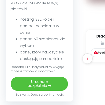
wszystko na stronie swojej
placówki.
hosting, SSL, kopie i
pomoc techniczna w
cenie
Dla
ponad 50 szablonów do
boi
wyboru
rzeczy
panel, który nauczyciele
Pobi
obsługują samodzielnie
Domenę, BIP i indywidualny wygląd
możesz zamówić dodatkowo.
Uruchom
bezpłatnie
Bez karty. Decyzja po 14 dniach.