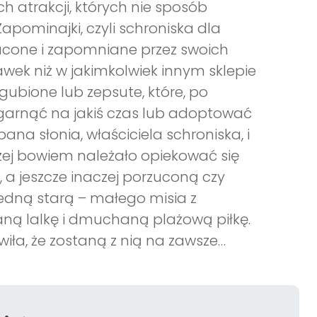
ch atrakcji, których nie sposób
apominajki, czyli schroniska dla
ucone i zapomniane przez swoich
awek niż w jakimkolwiek innym sklepie
gubione lub zepsute, które, po
garnąć na jakiś czas lub adoptować
na słonia, właściciela schroniska, i
zej bowiem należało opiekować się
 a jeszcze inaczej porzuconą czy
jedną starą – małego misia z
aną lalkę i dmuchaną plażową piłkę.
iła, że zostaną z nią na zawsze…