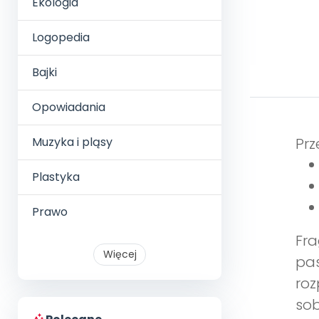
Ekologia
Logopedia
Bajki
Opowiadania
Muzyka i pląsy
Prz
Plastyka
Prawo
Fra
Więcej
pas
roz
sob