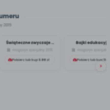
numeru
y 2015
Świąteczne zwyczaje –
Bajki edukacyjne
scenariusze
terapeutyczn
magazyn specjalny 2015
magazyn specjalny
przedstawień
(zestaw) + zabaw
(zestaw)...
za...
Pobierz lub kup
3.99
zł
Pobierz lub kup
11.9