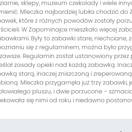
ziarnie, sklepy, muzeum czekolady i wiele inny
ienić. Mleczka najbardziej lubiła chodzić do Z
awek, które z różnych powodów zostały porz
ścicieli. W Zapominajce mieszkało więcej zab
abawkami. Były to zabawki stare, niechciane, z
oznaniu się z regulaminem, można było przy
zawsze. Regulamin został ustanowiony przez pa
eślał zasady opieki nad każdą zabawką. Inac
awką starą, inaczej zniszczoną i zreperowaną,
bioną. Mleczka przygarnęła już trzy zabawki, 
łowiałego pluszu, i dwie porzucone – szmaci
ekowała się nimi od roku i niedawno postanow