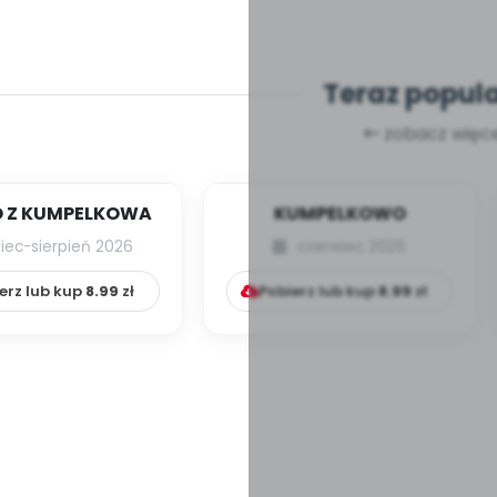
Teraz popul
zobacz więce
 Z KUMPELKOWA
KUMPELKOWO
piec-sierpień 2026
czerwiec 2026
erz lub kup
8.99
zł
Pobierz lub kup
8.99
zł