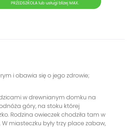
PRZEDSZKOLA lub usługi bliżej MAX.
rym i obawia się o jego zdrowie;
 rodzicami w drewnianym domku na
dnóża góry, na stoku której
czko. Rodzina owieczek chodziła tam w
y. W miasteczku były trzy place zabaw,