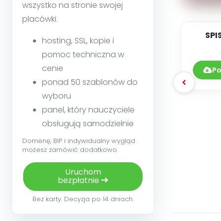
wszystko na stronie swojej
placówki.
SPI
hosting, SSL, kopie i
pomoc techniczna w
DY
0
cenie
Po
ponad 50 szablonów do
wyboru
panel, który nauczyciele
obsługują samodzielnie
Domenę, BIP i indywidualny wygląd
możesz zamówić dodatkowo.
Uruchom
bezpłatnie
Bez karty. Decyzja po 14 dniach.