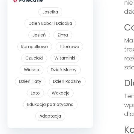
Polecane
nie
dzi
Jasełka
Dzień Babci i Dziadka
Co
Jesień
Zima
Mat
Kumpelkowo
Literkowo
tra
roz
Czuciaki
Witaminki
zdo
Wiosna
Dzień Mamy
Dl
Dzień Taty
Dzień Rodziny
Lato
Wakacje
Ten
wpr
Edukacja patriotyczna
dla
Adaptacja
Ko