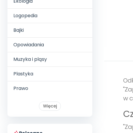
Ekologia
Logopedia
Bajki
Opowiadania
Muzyka i pląsy
Plastyka
Odk
Prawo
"Za
w c
Więcej
Cz
"Za