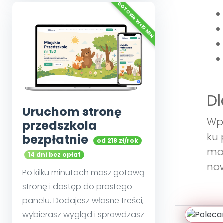
Dl
Uruchom stronę
Wpr
przedszkola
ku 
bezpłatnie
od 218 zł/rok
mog
14 dni bez opłat
now
Po kilku minutach masz gotową
stronę i dostęp do prostego
panelu. Dodajesz własne treści,
wybierasz wygląd i sprawdzasz