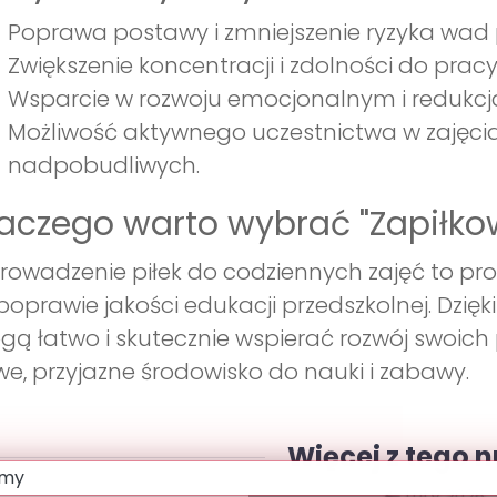
Poprawa postawy i zmniejszenie ryzyka wad 
Zwiększenie koncentracji i zdolności do pracy
Wsparcie w rozwoju emocjonalnym i redukcja
Możliwość aktywnego uczestnictwa w zajęcia
nadpobudliwych.
aczego warto wybrać "Zapiłko
owadzenie piłek do codziennych zajęć to pros
poprawie jakości edukacji przedszkolnej. Dzię
ą łatwo i skutecznie wspierać rozwój swoich 
e, przyjazne środowisko do nauki i zabawy.
Więcej z tego 
Luty 2026