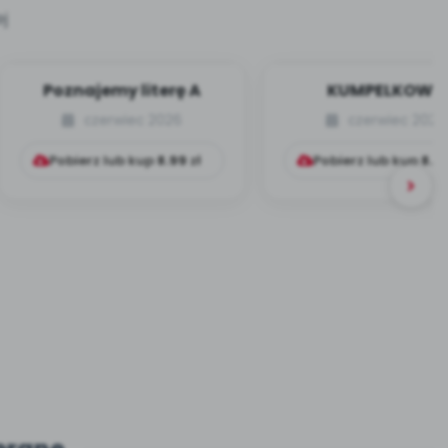
j
Poznajemy literę A
KUMPELKOWO
czerwiec 2026
czerwiec 2026
Pobierz lub kup
8.99
zł
Pobierz lub kup
8.9