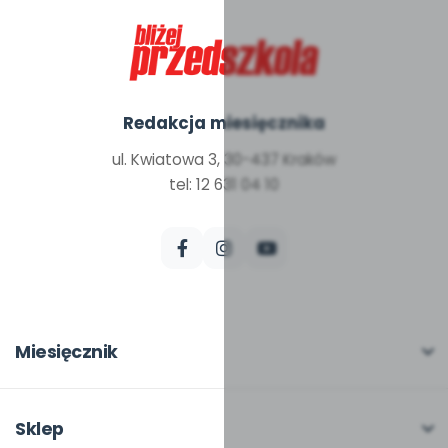
Redakcja miesięcznika
ul. Kwiatowa 3, 30-437 Kraków
tel: 12 631 04 10
Miesięcznik
O miesięczniku
W numerze
Sklep