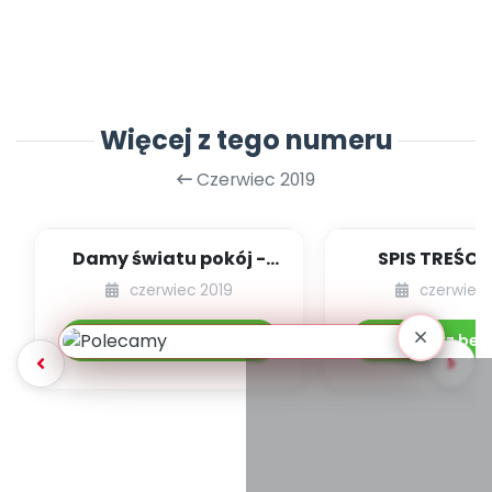
Więcej z tego numeru
Czerwiec 2019
Damy światu pokój -
SPIS TREŚCI 
wiersz i piosenka
POMOC
czerwiec 2019
czerwiec 
DYDAKTYCZ
06.213/2
Pobierz bezpłatnie
Pobierz bez