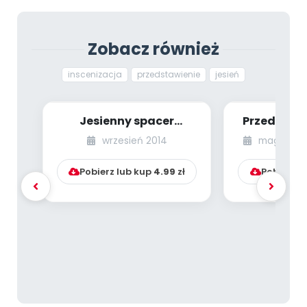
Zobacz również
inscenizacja
przedstawienie
jesień
Jesienny spacer
Przedszko
(inscenizacja na Dzień
wakacje
wrzesień 2014
magazyn s
Nauczyciela)
(scenarius
Pobierz lub kup
4.99
zł
Pobierz l