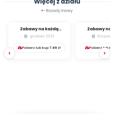
Więcej z działu
Rozwój mowy
Zabawy na każdą
Zabawy na 
okazję. Pingwinkowe
okazję. Świą
grudzień 2023
listopad 
zabawy zimowe
zabaw
Pobierz lub kup
7.99
zł
Pobierz lub k