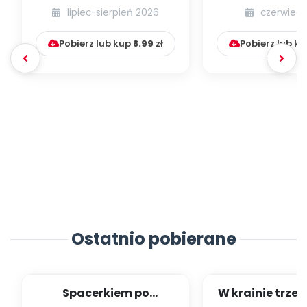
lipiec-sierpień 2026
czerwiec 
Pobierz lub kup
8.99
zł
Pobierz lub k
Ostatnio pobierane
Spacerkiem po
W krainie trze