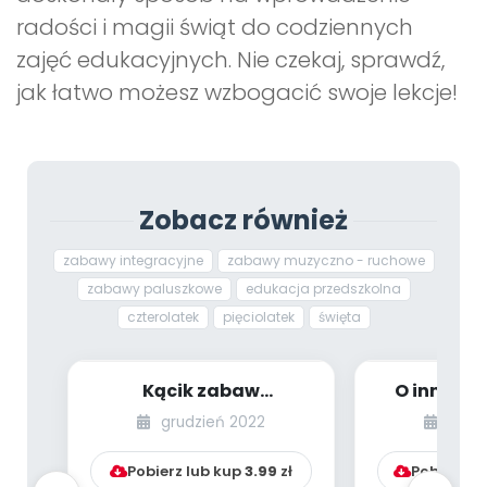
radości i magii świąt do codziennych
zajęć edukacyjnych. Nie czekaj, sprawdź,
jak łatwo możesz wzbogacić swoje lekcje!
Zobacz również
zabawy integracyjne
zabawy muzyczno - ruchowe
zabawy paluszkowe
edukacja przedszkolna
czterolatek
pięciolatek
święta
Kącik zabaw
O inności 
integracyjnych [cz. 23]
[przed
grudzień 2022
wrze
inspiracj
Pobierz lub kup
3.99
zł
Pobierz l