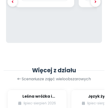
Więcej z działu
Scenariusze zajęć wieloobszarowych
Leśna wróżka i
Język żyr
przyjaciele
lipiec-sierpień 2026
lipiec-sierp