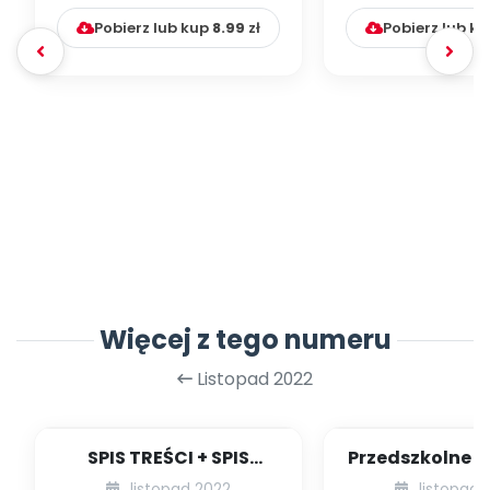
Pobierz lub kup
8.99
zł
Pobierz lub k
Więcej z tego numeru
Listopad 2022
SPIS TREŚCI + SPIS
Przedszkolne i
POMOCY
na grudz
listopad 2022
listopad 