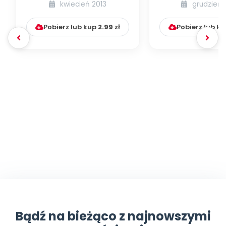
Krakowie (inscenizacja
kwiecień 2013
grudzień 
muzyczno-ruchowa)
Pobierz lub kup
2.99
zł
Pobierz lub k
Bądź na bieżąco z najnowszymi