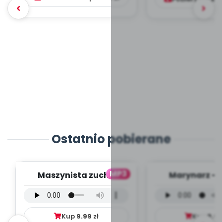
Ostatnio pobierane
MP3
Maszynista zuch -
Marynarz - 
wersja wokalna (PD,
wokalna (PD
mp3)
Kup
9.99
zł
Kup
9.9