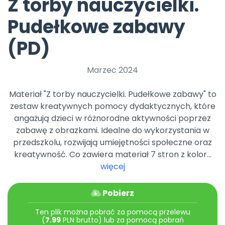
Z torby nauczycielki.
Archiwalne numery
Promocje
Pudełkowe zabawy
Pomoc
(PD)
Marzec 2024
Materiał "Z torby nauczycielki. Pudełkowe zabawy" to
zestaw kreatywnych pomocy dydaktycznych, które
angażują dzieci w różnorodne aktywności poprzez
zabawę z obrazkami. Idealne do wykorzystania w
przedszkolu, rozwijają umiejętności społeczne oraz
kreatywność. Co zawiera materiał 7 stron z kolor...
więcej
Pobierz
Ten plik można pobrać za pomocą przelewu
(
7.99
PLN brutto) lub za pomocą pobrań