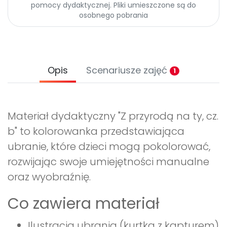
pomocy dydaktycznej. Pliki umieszczone są do
Promocje
osobnego pobrania
Pomoc
Opis
Scenariusze zajęć
1
Materiał dydaktyczny "Z przyrodą na ty, cz.
b" to kolorowanka przedstawiająca
ubranie, które dzieci mogą pokolorować,
rozwijając swoje umiejętności manualne
oraz wyobraźnię.
Co zawiera materiał
Ilustracja ubrania (kurtka z kapturem)