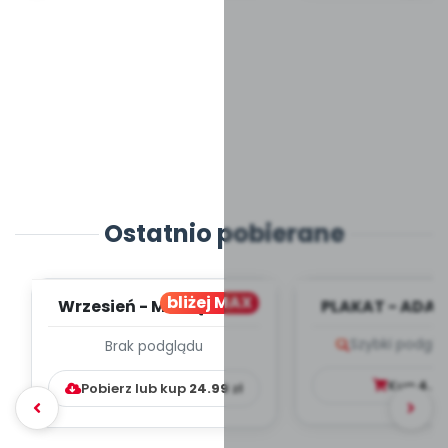
Ostatnio pobierane
bliżej MAX
Wrzesień - MIESIĘCZNY
PLAKAT - ADAP
PLAN PRACY
PORADNIK DLA 
Szybki podglą
Brak podglądu
WYCHOWAWCZO –
DYDAKTYC...
Kup
4.9
Pobierz lub kup
24.99
zł