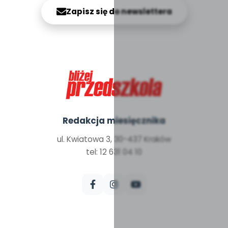
Zapisz się do newslettera
Redakcja miesięcznika
ul. Kwiatowa 3, 30-437 Kraków
tel: 12 631 04 10