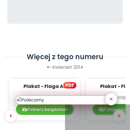
Więcej z tego numeru
Kwiecień 2014
PDF
Plakat - Flaga A2
Plakat - Fl
Szybki podgląd
stron:
1
Szybki podglą
Pobierz bezpłatnie
Pobierz bez