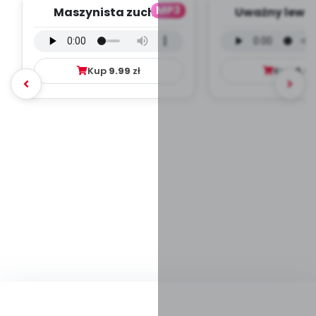
MP3
Maszynista zuch -
Uważny lew -
wersja wokalna (PD,
wokalna (PD
mp3)
Kup
9.99
zł
Kup
9.9