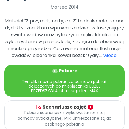
Archiwalne numery
Marzec 2014
Promocje
Pomoc
Materiał "Z przyrodą na ty, cz. 2" to doskonała pomoc
dydaktyczna, która wprowadza dzieci w fascynujący
świat owadów oraz cyklu życia roślin. Idealna do
wykorzystania w przedszkolu, zachęca do obserwacji
i nauki o przyrodzie. Co zawiera materiał Ilustracje
owadów: biedronka, kowal bezskrzydły,...
więcej
Pobierz
Ten plik można pobrać za pomocą pobrań
dołączanych do miesięcznika BLIŻEJ
PRZEDSZKOLA lub usługi bliżej MAX
Scenariusze zajęć
1
Pobierz scenariusz z wykorzystaniem tej
pomocy dydaktycznej. Pliki umieszczone są do
osobnego pobrania