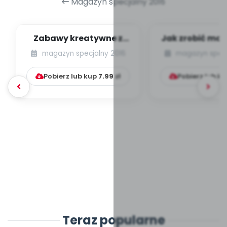
Magazyn specjalny 2016
Zabawy kreatywne z
Jak zrobić mał
Alpino
zrobić pa
magazyn specjalny 2016
magazyn specj
[propozycje pl
Pobierz lub kup
7.99
zł
Pobierz lub k
Teraz popularne