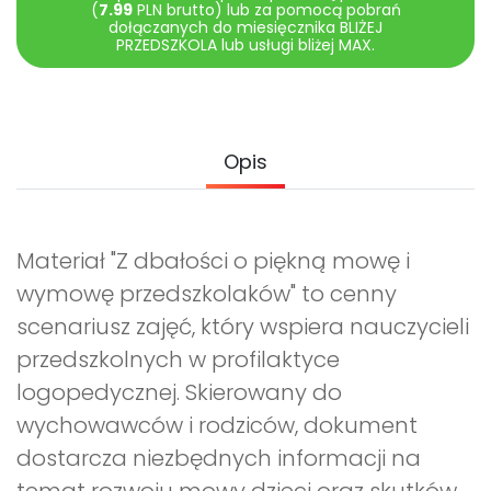
Archiwalne numery
(
7.99
PLN brutto) lub za pomocą pobrań
dołączanych do miesięcznika BLIŻEJ
Promocje
PRZEDSZKOLA lub usługi bliżej MAX.
Pomoc
Opis
Materiał "Z dbałości o piękną mowę i
wymowę przedszkolaków" to cenny
scenariusz zajęć, który wspiera nauczycieli
przedszkolnych w profilaktyce
logopedycznej. Skierowany do
wychowawców i rodziców, dokument
dostarcza niezbędnych informacji na