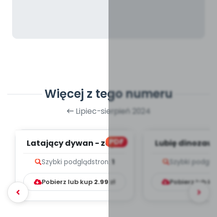
Więcej z tego numeru
Lipiec-sierpień 2024
PDF
Latający dywan - zapis
Lubię dinozaury
melodii i tekst
melodii i t
Szybki podgląd
stron:
1
Szybki podglą
Pobierz lub kup
2.99
zł
Pobierz lub k