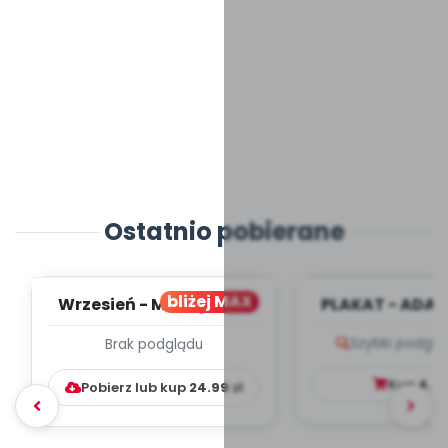
Ostatnio pobierane
bliżej MAX
Wrzesień - MIESIĘCZNY
PLAKAT - ADAP
PLAN PRACY
PORADNIK DLA 
Szybki podglą
Brak podglądu
WYCHOWAWCZO –
DYDAKTYC...
Kup
4.9
Pobierz lub kup
24.99
zł