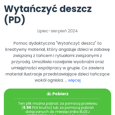
Archiwalne numery
Wytańczyć deszcz
Promocje
Pomoc
(PD)
Lipiec-sierpień 2024
Pomoc dydaktyczna "Wytańczyć deszcz" to
kreatywny materiał, który angażuje dzieci w zabawę
związaną z tańcem i rytuałami związanymi z
przyrodą. Umożliwia rozwijanie wyobraźni oraz
umiejętności współpracy w grupie. Co zawiera
materiał Ilustracje przedstawiające dzieci tańczące
wokół ogniska. ...
więcej
Pobierz
Ten plik można pobrać za pomocą przelewu
(
8.99
PLN brutto) lub za pomocą pobrań
dołączanych do miesięcznika BLIŻEJ