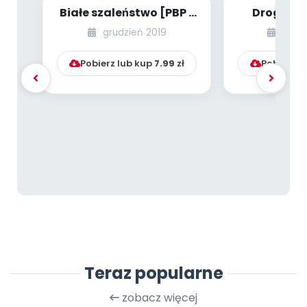
Białe szaleństwo [PBP -
Drogowe
dzieci młodsze - numer
grudzień 2019
wrze
2]
Pobierz lub kup
7.99
zł
Pobierz l
Teraz popularne
zobacz więcej