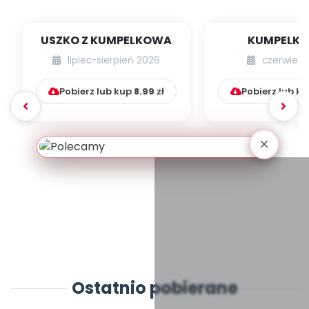
USZKO Z KUMPELKOWA
KUMPELK
lipiec-sierpień 2026
czerwiec 
Pobierz lub kup
8.99
zł
Pobierz lub k
Ostatnio pobierane