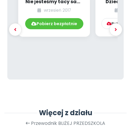
Nie jesteśmy tacy sami
Dzieci z n
[PBP - dzieci starsze -
[PBP - dzie
wrzesień 2017
wrze
numer 5]...
num
Pobierz bezpłatnie
Pobierz l
Więcej z działu
Przewodnik BLIŻEJ PRZEDSZKOLA