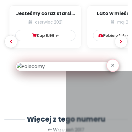
Jesteśmy coraz starsi -
Lato w mieście
zestaw
dzieci młods
czerwiec 2021
maj 20
numer 1
Kup
8.99
zł
Pobierz lub k
Więcej z tego numeru
Wrzesień 2017