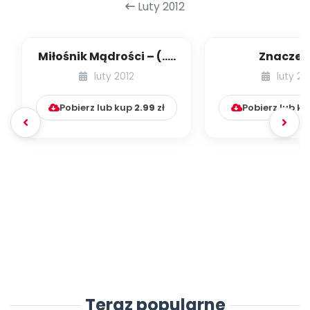
Luty 2012
Miłośnik Mądrości – (...)
Znaczen
jak rozmawiać z
emocjonalnej 
luty 2012
luty 20
dziećmi o war...
matki z dzi
Pobierz lub kup
2.99
zł
Pobierz lub k
Teraz popularne