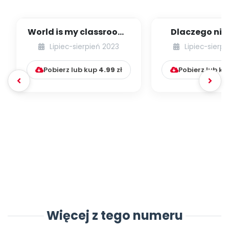
Archiwalne numery
Promocje
Pomoc
World is my classroom!
Dlaczego nie
Idea leśnego
ubierać dzi
Lipiec-sierpień 2023
Lipiec-sierp
przedszkola w Wielk...
butów, czyli p
Pobierz lub kup
4.99
zł
Pobierz lub k
Więcej z tego numeru