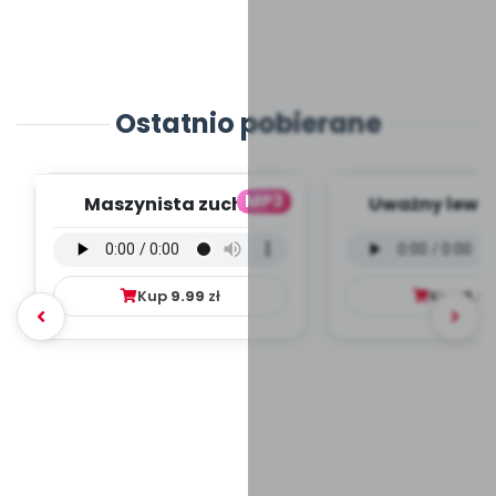
Ostatnio pobierane
MP3
Maszynista zuch -
Uważny lew -
wersja wokalna (PD,
wokalna (PD
mp3)
Kup
9.99
zł
Kup
9.9