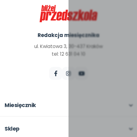
Redakcja miesięcznika
ul. Kwiatowa 3, 30-437 Kraków
tel: 12 631 04 10
Miesięcznik
O miesięczniku
W numerze
Sklep