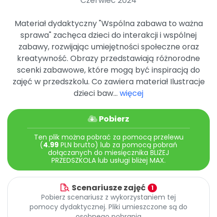
Czerwiec 2024
Archiwalne numery
Promocje
Materiał dydaktyczny "Wspólna zabawa to ważna
Pomoc
sprawa" zachęca dzieci do interakcji i wspólnej
zabawy, rozwijając umiejętności społeczne oraz
kreatywność. Obrazy przedstawiają różnorodne
scenki zabawowe, które mogą być inspiracją do
zajęć w przedszkolu. Co zawiera materiał Ilustracje
dzieci baw...
więcej
Pobierz
Ten plik można pobrać za pomocą przelewu
(
4.99
PLN brutto) lub za pomocą pobrań
dołączanych do miesięcznika BLIŻEJ
PRZEDSZKOLA lub usługi bliżej MAX.
Scenariusze zajęć
1
Pobierz scenariusz z wykorzystaniem tej
pomocy dydaktycznej. Pliki umieszczone są do
osobnego pobrania