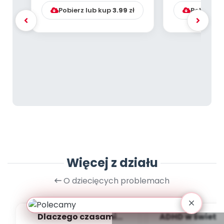
Pobierz lub kup
3.99
zł
Pobierz l
Więcej z działu
O dziecięcych problemach
Dlaczego czasami
ADHD w świetl