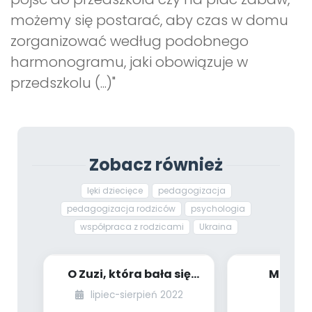
możemy się postarać, aby czas w domu
zorganizować według podobnego
harmonogramu, jaki obowiązuje w
przedszkolu (...)"
Zobacz również
lęki dziecięce
pedagogizacja
pedagogizacja rodziców
psychologia
współpraca z rodzicami
Ukraina
O Zuzi, która bała się
Metody
wizyty u dentysty
dziecięc
lipiec-sierpień 2022
lu