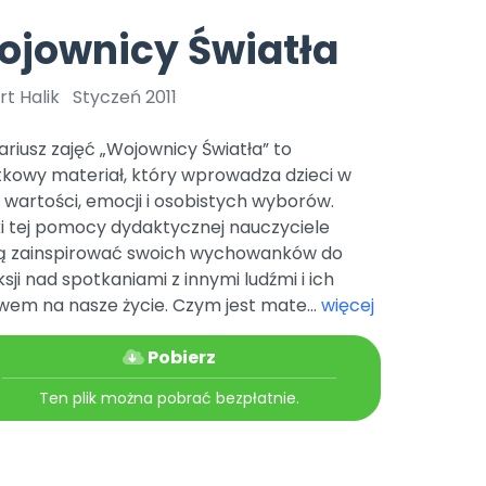
e
y
Gotowa w mniej niż 10 min • 14 dni bez opłat
Zobacz nas na Instagramie
Bliżej Pieska
ojownicy Światła
Pomoc zwierzętom
TikTok
Nowości
Zobacz nas na TikToku
t Halik
Styczeń 2011
wej
Książka (dla) Przedszkolaka
Zapowiedzi
Promowanie czytelnictwa
riusz zajęć „Wojownicy Światła” to
YouTube
zkoli
Polecamy
Filmy edukacyjne
tkowy materiał, który wprowadza dzieci w
 wartości, emocji i osobistych wyborów.
osk Online.
5 czerwca 2024 r. uzyskała
Promocje
19 r. Nr decyzji:
ki tej pomocy dydaktycznej nauczyciele
 zainspirować swoich wychowanków do
Archiwalne numery
ksji nad spotkaniami z innymi ludźmi i ich
Pomoc
wem na nasze życie. Czym jest mate...
więcej
Pobierz
Ten plik można pobrać bezpłatnie.