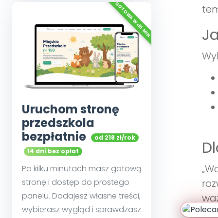
tem
Ja
Wyk
Uruchom stronę
przedszkola
bezpłatnie
od 218 zł/rok
Dl
14 dni bez opłat
„Wo
Po kilku minutach masz gotową
stronę i dostęp do prostego
roz
panelu. Dodajesz własne treści,
waż
wybierasz wygląd i sprawdzasz
zar