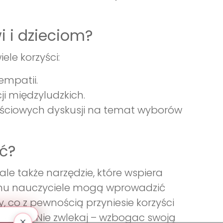
i i dzieciom?
ele korzyści:
empatii.
i międzyludzkich.
ściowych dyskusji na temat wyborów
ć?
 ale także narzędzie, które wspiera
niemu nauczyciele mogą wprowadzić
 co z pewnością przyniesie korzyści
zkolnej. Nie zwlekaj – wzbogac swoją