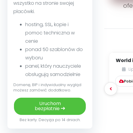
wszystko na stronie swojej
ofe
placówki.
hosting, SSL, kopie i
pomoc techniczna w
cenie
ponad 50 szablonów do
wyboru
World 
panel, który nauczyciele
I
Li
przed
obsługują samodzielnie
Pobi
Domenę, BIP i indywidualny wygląd
możesz zamówić dodatkowo.
Uruchom
bezpłatnie
Bez karty. Decyzja po 14 dniach.