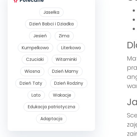
Polecane
Jasełka
Dzień Babci i Dziadka
Jesień
Zima
Dl
Kumpelkowo
Literkowo
Mat
Czuciaki
Witaminki
pra
Wiosna
Dzień Mamy
ang
Dzień Taty
Dzień Rodziny
war
Lato
Wakacje
Ja
Edukacja patriotyczna
Sce
Adaptacja
zaj
zai