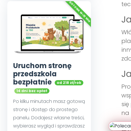
tec
Ja
Włó
pla
inn
zdo
Uruchom stronę
Ja
przedszkola
bezpłatnie
od 218 zł/rok
Pro
14 dni bez opłat
wsp
Po kilku minutach masz gotową
się
stronę i dostęp do prostego
na 
panelu. Dodajesz własne treści,
Dl
wybierasz wygląd i sprawdzasz