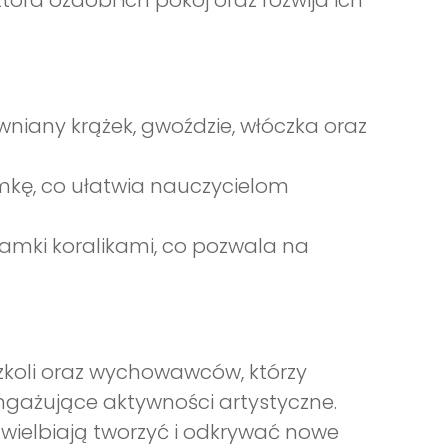
óra ozdobi ich pokój oraz rozwija ich
wniany krążek, gwoździe, włóczka oraz
amkę, co ułatwia nauczycielom
amki koralikami, co pozwala na
szkoli oraz wychowawców, którzy
ngażujące aktywności artystyczne.
uwielbiają tworzyć i odkrywać nowe