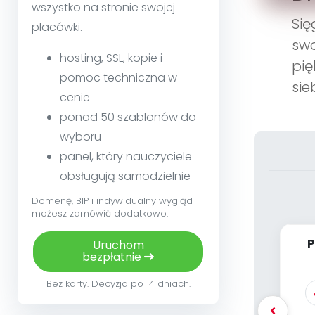
wszystko na stronie swojej
Si
placówki.
swo
hosting, SSL, kopie i
pię
pomoc techniczna w
sie
cenie
ponad 50 szablonów do
wyboru
panel, który nauczyciele
obsługują samodzielnie
Domenę, BIP i indywidualny wygląd
możesz zamówić dodatkowo.
P
Uruchom
bezpłatnie
[P
Bez karty. Decyzja po 14 dniach.