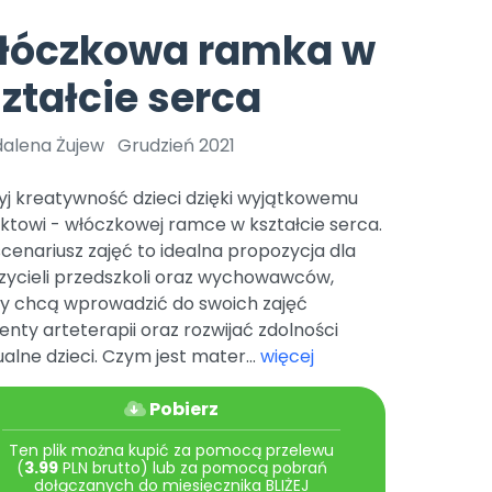
e
y
Gotowa w mniej niż 10 min • 14 dni bez opłat
Zobacz nas na Instagramie
Bliżej Pieska
łóczkowa ramka w
Pomoc zwierzętom
TikTok
ztałcie serca
Nowości
Zobacz nas na TikToku
wej
Książka (dla) Przedszkolaka
Zapowiedzi
Promowanie czytelnictwa
alena Żujew
Grudzień 2021
YouTube
zkoli
Polecamy
Filmy edukacyjne
yj kreatywność dzieci dzięki wyjątkowemu
osk Online.
5 czerwca 2024 r. uzyskała
Promocje
ktowi - włóczkowej ramce w kształcie serca.
19 r. Nr decyzji:
cenariusz zajęć to idealna propozycja dla
Archiwalne numery
zycieli przedszkoli oraz wychowawców,
zy chcą wprowadzić do swoich zajęć
Pomoc
nty arteterapii oraz rozwijać zdolności
lne dzieci. Czym jest mater...
więcej
Pobierz
Ten plik można kupić za pomocą przelewu
(
3.99
PLN brutto) lub za pomocą pobrań
dołączanych do miesięcznika BLIŻEJ