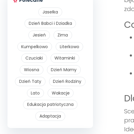
będ
Polecane
zdo
Jasełka
Co
Dzień Babci i Dziadka
Jesień
Zima
Kumpelkowo
Literkowo
Czuciaki
Witaminki
Wiosna
Dzień Mamy
Dzień Taty
Dzień Rodziny
Lato
Wakacje
Dl
Edukacja patriotyczna
Sce
Adaptacja
pra
Ide