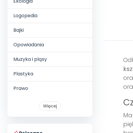
Ekologia
Logopedia
Bajki
Opowiadania
Muzyka i pląsy
Odk
ksz
Plastyka
ora
ora
Prawo
Cz
Więcej
Mat
pię