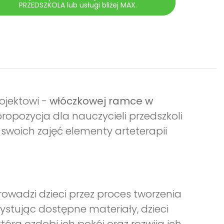
PRZEDSZKOLA lub usługi bliżej MAX.
ojektowi -
włóczkowej ramce w
propozycja dla nauczycieli przedszkoli
woich zajęć elementy arteterapii
rowadzi dzieci przez proces tworzenia
zystując dostępne materiały, dzieci