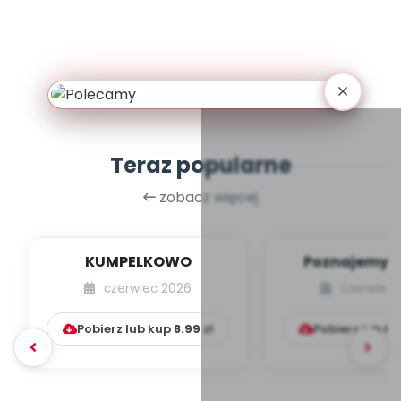
Teraz popularne
zobacz więcej
KUMPELKOWO
Poznajemy li
czerwiec 2026
czerwiec 
Pobierz lub kup
8.99
zł
Pobierz lub k