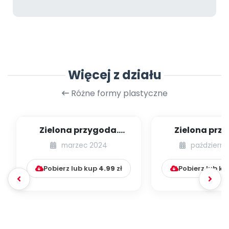
Więcej z działu
Różne formy plastyczne
Zielona przygoda.
Zielona prz
Wiosenny medal
Recyklingowa 
marzec 2024
październi
sensoryc
Pobierz lub kup
4.99
zł
Pobierz lub k