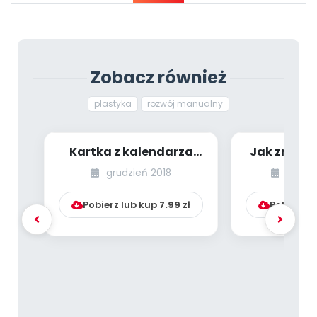
Archiwalne numery
Promocje
Pomoc
Zobacz również
plastyka
rozwój manualny
Kartka z kalendarza
Jak zrobić
[PBP - dzieci starsze -
żabkę [p
grudzień 2018
paździ
numer 3]
plasty
Pobierz lub kup
7.99
zł
Pobierz l