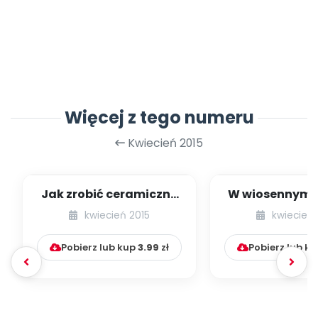
Więcej z tego numeru
Kwiecień 2015
Jak zrobić ceramiczne
W wiosennym n
kwiaty [propozycje
[prace plast
kwiecień 2015
kwiecień 
plastyczne]
Pobierz lub kup
3.99
zł
Pobierz lub k