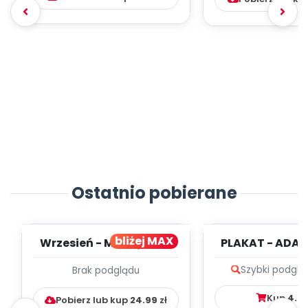
Ostatnio pobierane
bliżej MAX
Wrzesień - MIESIĘCZNY
PLAKAT - ADAP
PLAN PRACY
PORADNIK DLA 
Szybki podglą
Brak podglądu
WYCHOWAWCZO –
DYDAKTYC...
Kup
4.9
Pobierz lub kup
24.99
zł