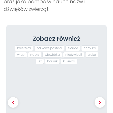
oraz jako pomoc w nauce nazw i
dźwięków zwierząt.
Zobacz również
zwierzęta
bajkowe postaci
słońce
chmura
wiatr
napis
wiewiórka
niedźwiedź
sroka
jeż
borsuk
kukiełka