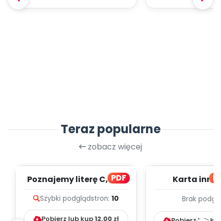
Teraz popularne
zobacz więcej
PDF
bl
Poznajemy literę C, cz. 1
Karta inno
(PD)
pedagogicz
Szybki podgląd
stron:
10
Brak podgl
Kumpelk
Pobierz lub kup
12.00
zł
Pobierz lub ku