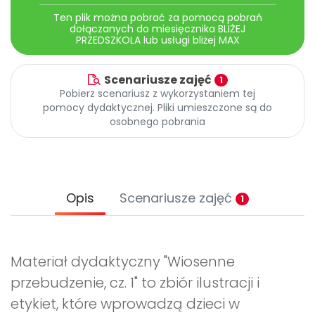
Ten plik można pobrać za pomocą pobrań
dołączanych do miesięcznika BLIŻEJ
PRZEDSZKOLA lub usługi bliżej MAX
Scenariusze zajęć
1
Pobierz scenariusz z wykorzystaniem tej
pomocy dydaktycznej. Pliki umieszczone są do
osobnego pobrania
Opis
Scenariusze zajęć
1
Materiał dydaktyczny "Wiosenne
przebudzenie, cz. 1" to zbiór ilustracji i
etykiet, które wprowadzą dzieci w