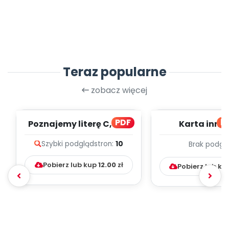
Teraz popularne
zobacz więcej
PDF
bl
Poznajemy literę C, cz. 1
Karta inno
(PD)
pedagogicz
Szybki podgląd
stron:
10
Brak podgl
Kumpelk
Pobierz lub kup
12.00
zł
Pobierz lub ku