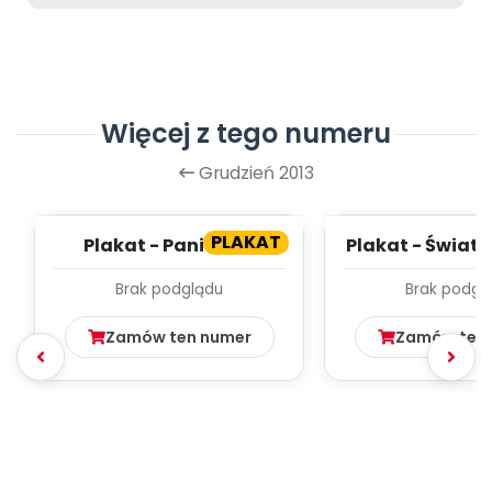
Więcej z tego numeru
Grudzień 2013
PLAKAT
Plakat - Pani Zima
Plakat - Świat
Kota
Brak podglądu
Brak podgl
Zamów ten numer
Zamów ten