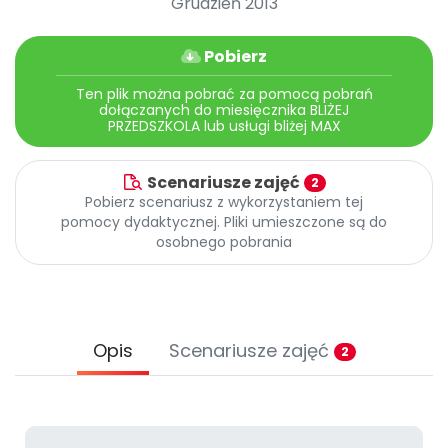
Grudzień 2013
Promocje
Pomoc
Pobierz
Ten plik można pobrać za pomocą pobrań
dołączanych do miesięcznika BLIŻEJ
PRZEDSZKOLA lub usługi bliżej MAX
Scenariusze zajęć
2
Pobierz scenariusz z wykorzystaniem tej
pomocy dydaktycznej. Pliki umieszczone są do
osobnego pobrania
Opis
Scenariusze zajęć
2