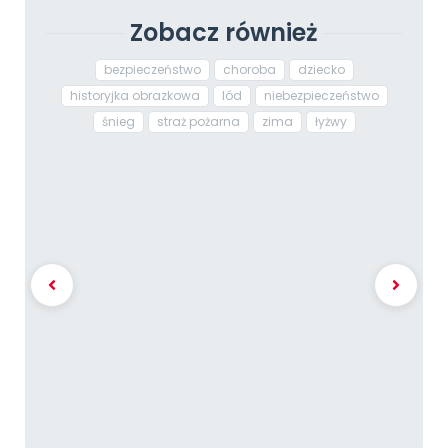
Zobacz również
bezpieczeństwo
choroba
dziecko
historyjka obrazkowa
lód
niebezpieczeństwo
śnieg
straż pożarna
zima
łyżwy