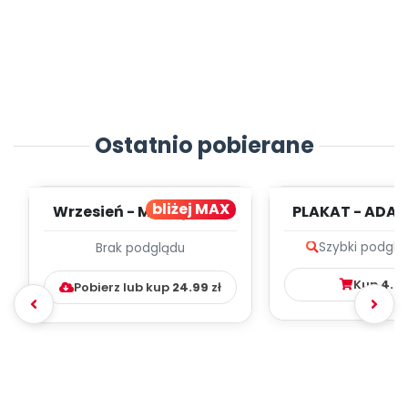
Ostatnio pobierane
bliżej MAX
Wrzesień - MIESIĘCZNY
PLAKAT - ADAP
PLAN PRACY
PORADNIK DLA 
Szybki podglą
Brak podglądu
WYCHOWAWCZO –
DYDAKTYC...
Kup
4.9
Pobierz lub kup
24.99
zł