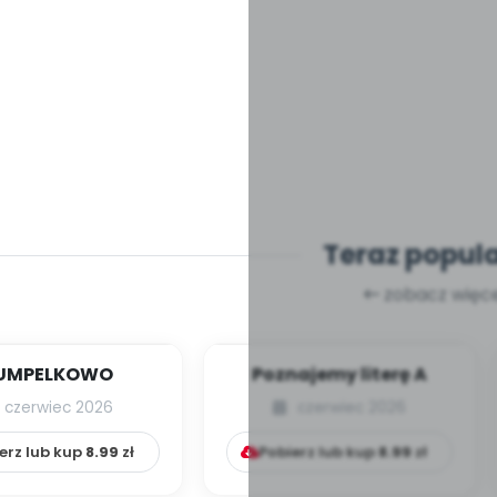
Teraz popul
zobacz więce
UMPELKOWO
Poznajemy literę A
czerwiec 2026
czerwiec 2026
erz lub kup
8.99
zł
Pobierz lub kup
8.99
zł