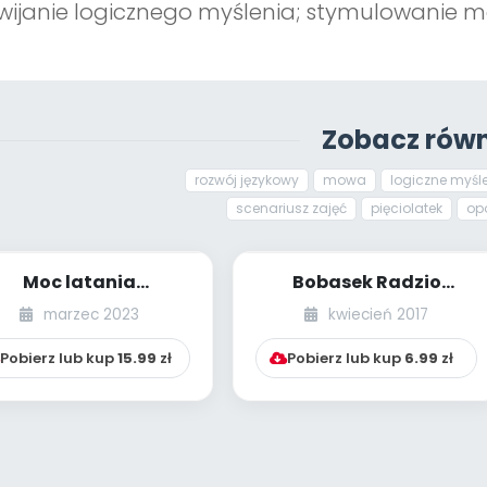
wijanie logicznego myślenia; stymulowanie 
Zobacz równ
rozwój językowy
mowa
logiczne myśl
scenariusz zajęć
pięciolatek
op
Moc latania
Bobasek Radzio
[przedszkolne
(scenariusz zajęć
marzec 2023
kwiecień 2017
inspiracje - dzieci
logopedycznych)
starsze]
Pobierz lub kup
15.99
zł
Pobierz lub kup
6.99
zł