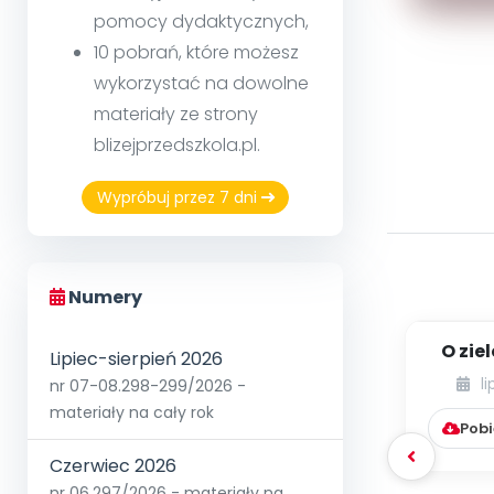
pomocy dydaktycznych,
10 pobrań, które możesz
wykorzystać na dowolne
materiały ze strony
blizejprzedszkola.pl.
Wypróbuj przez 7 dni
Numery
O zie
Lipiec-sierpień 2026
b
l
nr 07-08.298-299/2026 -
materiały na cały rok
Pobi
Czerwiec 2026
nr 06.297/2026 - materiały na