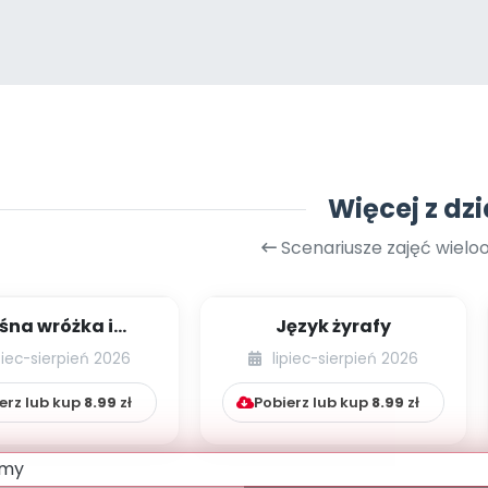
Więcej z dzi
Scenariusze zajęć wiel
śna wróżka i
Język żyrafy
przyjaciele
piec-sierpień 2026
lipiec-sierpień 2026
erz lub kup
8.99
zł
Pobierz lub kup
8.99
zł