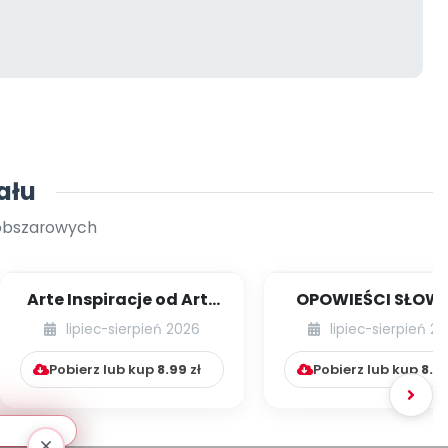
ału
oobszarowych
Arte Inspiracje od Art-
OPOWIEŚCI SŁOW
Teacherka [cz. 1]
RUCHOWE NA CAŁY
lipiec-sierpień 2026
lipiec-sierpień 2
Pobierz lub kup
8.99
zł
Pobierz lub kup
8.9