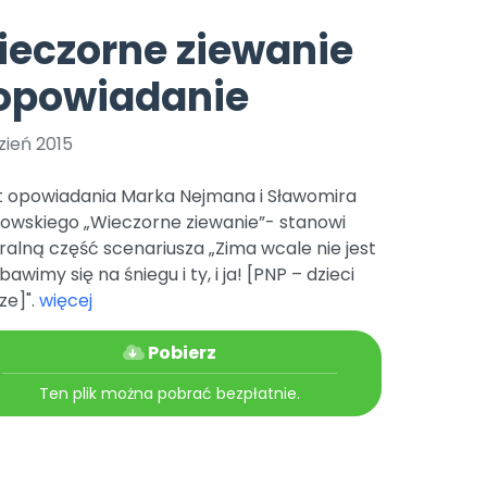
e
y
Gotowa w mniej niż 10 min • 14 dni bez opłat
Zobacz nas na Instagramie
Bliżej Pieska
eczorne ziewanie
Pomoc zwierzętom
TikTok
 opowiadanie
Nowości
Zobacz nas na TikToku
wej
Książka (dla) Przedszkolaka
Zapowiedzi
Promowanie czytelnictwa
zień 2015
YouTube
zkoli
Polecamy
Filmy edukacyjne
t opowiadania Marka Nejmana i Sławomira
osk Online.
5 czerwca 2024 r. uzyskała
Promocje
owskiego „Wieczorne ziewanie”- stanowi
19 r. Nr decyzji:
ralną część scenariusza „Zima wcale nie jest
Archiwalne numery
 bawimy się na śniegu i ty, i ja! [PNP – dzieci
ze]".
więcej
Pomoc
Pobierz
Ten plik można pobrać bezpłatnie.