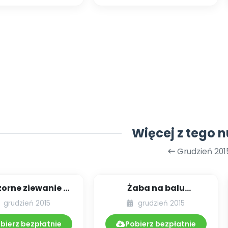
Więcej z tego 
Grudzień 201
orne ziewanie -
Żaba na balu
powiadanie
karnawałowym -
grudzień 2015
grudzień 2015
opowiadanie
bierz bezpłatnie
Pobierz bezpłatnie