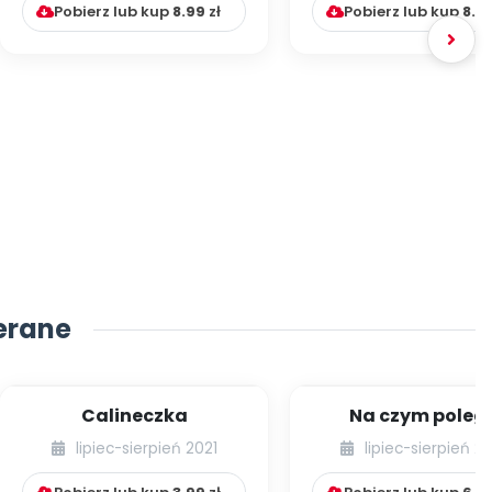
Pobierz lub kup
8.99
zł
Pobierz lub kup
8.9
erane
Calineczka
Na czym poleg
wspomaganie ma
lipiec-sierpień 2021
lipiec-sierpień 2
dzieci w ich rozwoju