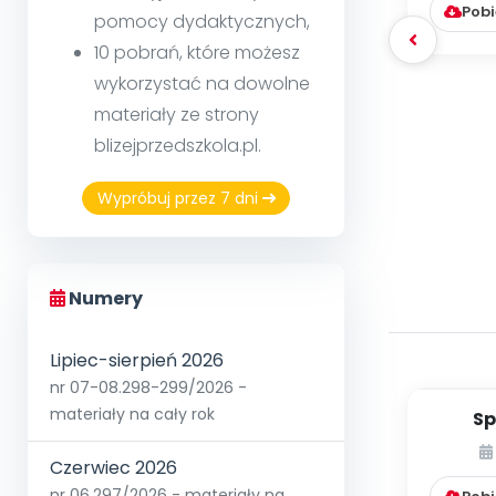
Pobi
pomocy dydaktycznych,
10 pobrań, które możesz
wykorzystać na dowolne
materiały ze strony
blizejprzedszkola.pl.
Wypróbuj przez 7 dni
Numery
Lipiec-sierpień 2026
nr 07-08.298-299/2026 -
materiały na cały rok
Sp
Krakow
muzy
Czerwiec 2026
nr 06.297/2026 - materiały na