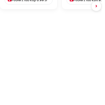
Pobierz lub kup
3.99
zł
Pobierz lub kup
6.9