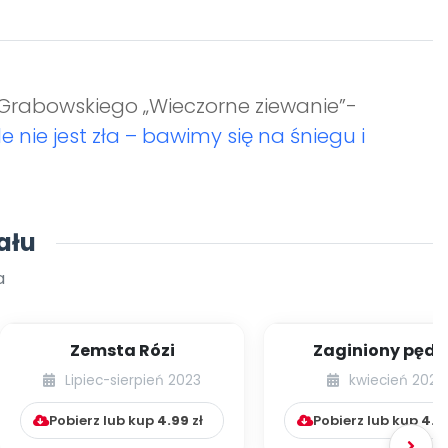
Grabowskiego „Wieczorne ziewanie”-
 nie jest zła – bawimy się na śniegu i
ału
a
Zemsta Rózi
Zaginiony pędz
Lipiec-sierpień 2023
kwiecień 2023
Pobierz lub kup
4.99
zł
Pobierz lub kup
4.9