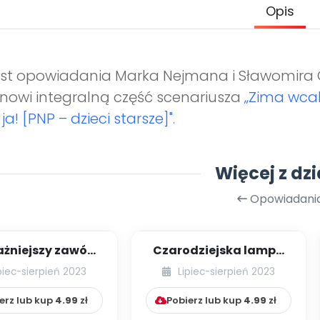
Opis
st opowiadania Marka Nejmana i Sławomira 
nowi integralną część scenariusza
„Zima wcale
i ja! [PNP – dzieci starsze]".
Więcej z dzi
Opowiadani
żniejszy zawód
Czarodziejska lampa
świata
Benjamina
piec-sierpień 2023
Lipiec-sierpień 2023
erz lub kup
4.99
zł
Pobierz lub kup
4.99
zł