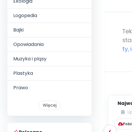
Ekologia
Logopedia
Bajki
Tek
sta
Opowiadania
ty, 
Muzyka i pląsy
Plastyka
Prawo
Najwa
Więcej
Li
Pobi