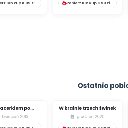
erz lub kup
8.99
zł
Pobierz lub kup
8.99
zł
Ostatnio pobi
acerkiem po
W krainie trzech świnek
ie (inscenizacja
kwiecień 2013
grudzień 2020
czno-ruchowa)