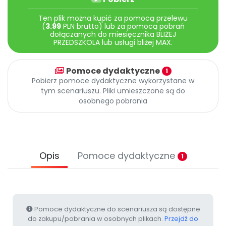
Archiwalne numery
Promocje
Ten plik można kupić za pomocą przelewu
(
3.99
PLN brutto) lub za pomocą pobrań
Pomoc
dołączanych do miesięcznika BLIŻEJ
PRZEDSZKOLA lub usługi bliżej MAX.
Pomoce dydaktyczne
1
Pobierz pomoce dydaktyczne wykorzystane w
tym scenariuszu. Pliki umieszczone są do
osobnego pobrania
Opis
Pomoce dydaktyczne
1
Pomoce dydaktyczne do scenariusza są dostępne
do zakupu/pobrania w osobnych plikach.
Przejdź do