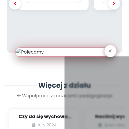
Więcej z działu
Współpraca z rodzicami i pedagogizacja
Czy da się wychować
Naciśnij wyob
dziecko bez kar i
czyli praw
luty 2024
lipiec-sierp