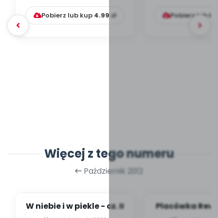
nagród?
zabawki nie św
Pobierz lub kup
4.99
zł
Pobierz lub k
Więcej z tego numeru
Październik 2012
W niebie i w piekle - cz. II
Placówka Rewe
(public rela