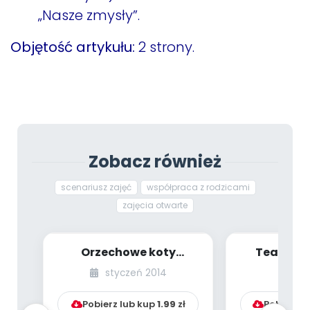
„Nasze zmysły”.
Objętość artykułu:
2 strony.
Zobacz również
scenariusz zajęć
współpraca z rodzicami
zajęcia otwarte
Orzechowe koty
Teatrzyk
(scenariusz zajęć dla
Wesołe
styczeń 2014
lu
4-latków)
(Maluszki 
Pobierz lub kup
1.99
zł
Pobierz l