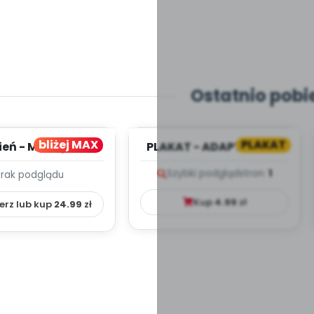
Ostatnio pobi
bliżej MAX
PLAKAT
ień - MIESIĘCZNY
PLAKAT - ADAPTACJA -
PLAN PRACY
PORADNIK DLA RODZICA
Szybki podgląd
stron:
1
Brak podglądu
HOWAWCZO –
YDAKTYC...
Kup
4.99
zł
erz lub kup
24.99
zł