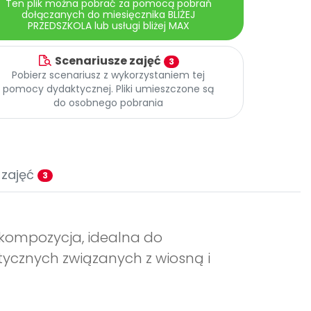
Ten plik można pobrać za pomocą pobrań
dołączanych do miesięcznika BLIŻEJ
PRZEDSZKOLA lub usługi bliżej MAX
Scenariusze zajęć
3
Pobierz scenariusz z wykorzystaniem tej
pomocy dydaktycznej. Pliki umieszczone są
do osobnego pobrania
 zajęć
3
 kompozycja, idealna do
ycznych związanych z wiosną i