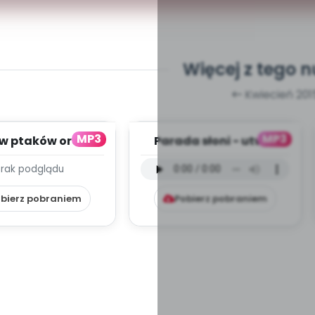
Więcej z tego 
Kwiecień 201
MP3
MP3
w ptaków oraz
Parada słoni - utwór
s piły (PD, mp3)
instrumentalny (PD,
Brak podglądu
mp3)
bierz pobraniem
Pobierz pobraniem