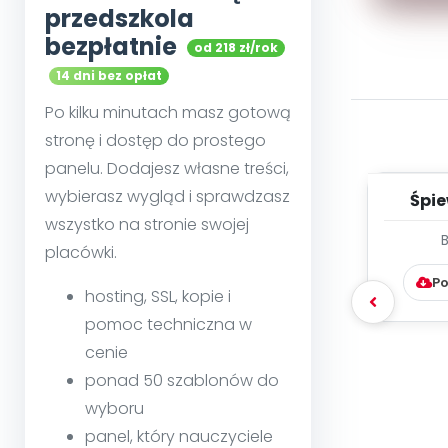
przedszkola
bezpłatnie
od 218 zł/rok
14 dni bez opłat
Po kilku minutach masz gotową
stronę i dostęp do prostego
panelu. Dodajesz własne treści,
wybierasz wygląd i sprawdzasz
Śpie
odgło
wszystko na stronie swojej
placówki.
Po
hosting, SSL, kopie i
pomoc techniczna w
cenie
ponad 50 szablonów do
wyboru
panel, który nauczyciele