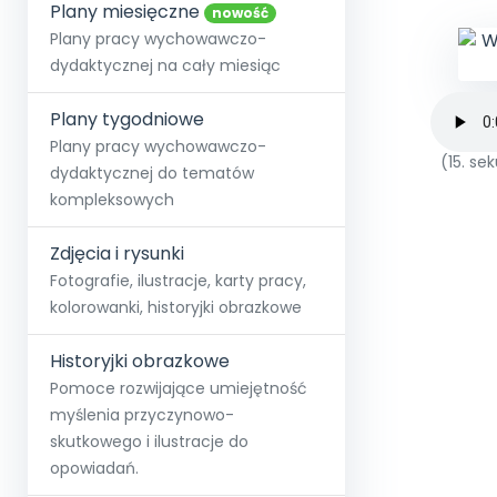
online lub stacjonarnie.
Plany miesięczne
Szko
Film
Wygr
nowość
Społeczność
Strona główna
Poznaj pakiet MAX
Wszystkie projekty
Skontaktuj się
Wit
Plany pracy wychowawczo-
O miesięczniku
O Akademii
+48 12 631 04 10
Zdro
dydaktycznej na cały miesiąc
Zam
Kio
kontakt@blizejprzedszkola.pl
Szko
E-wy
Doo
Plany tygodniowe
Pozn
Plany pracy wychowawczo-
(15. s
dydaktycznej do tematów
Akredyt
Wydanie l
∞
Pakiet 
Dodaj wpis
Sen
kompleksowych
Akademia Edu
Pełen dostęp
Zob
Testuj przez 7 dni
Patr
Strefy, k
przedłużenie a
NP.5470.4.20
Zdjęcia i rysunki
Zam
Zob
Fotografie, ilustracje, karty pracy,
kolorowanki, historyjki obrazkowe
Historyjki obrazkowe
Pomoce rozwijające umiejętność
myślenia przyczynowo-
skutkowego i ilustracje do
opowiadań.