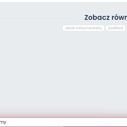
Zobacz równ
utwór instrumentalny
podkład