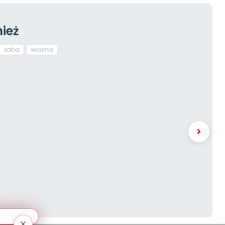
ież
żaba
wiosna