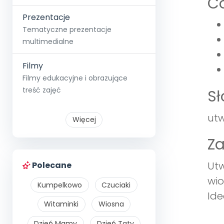
Co
Prezentacje
Tematyczne prezentacje
multimedialne
Filmy
Filmy edukacyjne i obrazujące
treść zajęć
S
utw
Więcej
Z
Utw
Polecane
wio
Kumpelkowo
Czuciaki
Ide
Witaminki
Wiosna
Dzień Mamy
Dzień Taty