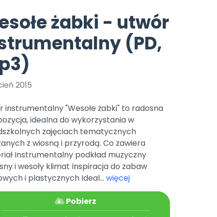
e
y
Gotowa w mniej niż 10 min • 14 dni bez opłat
Zobacz nas na Instagramie
Bliżej Pieska
sołe żabki - utwór
Pomoc zwierzętom
TikTok
strumentalny (PD,
Nowości
Zobacz nas na TikToku
wej
Książka (dla) Przedszkolaka
Zapowiedzi
p3)
Promowanie czytelnictwa
YouTube
zkoli
Polecamy
Filmy edukacyjne
cień 2015
osk Online.
5 czerwca 2024 r. uzyskała
Promocje
19 r. Nr decyzji:
r instrumentalny "Wesołe żabki" to radosna
Archiwalne numery
ozycja, idealna do wykorzystania w
dszkolnych zajęciach tematycznych
Pomoc
anych z wiosną i przyrodą. Co zawiera
riał Instrumentalny podkład muzyczny
ny i wesoły klimat Inspiracja do zabaw
wych i plastycznych Ideal...
więcej
Pobierz